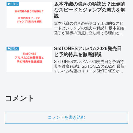
の有無や恋愛事情、過去の噂、理想の結
坂本花織の強さの秘訣は？圧倒的
◆芸能人
婚観などを順を追って詳し...
なスピードとジャンプの魅力を解
説
坂本花織の強さの秘訣は？圧倒的なスピ
ードとジャンプの魅力を解説1. 坂本花織
選手が世界の頂点に立ち続ける理由とそ
の経歴フィギュアスケート女子シングル
で世界女王として君臨する坂本花織選
手。彼女の魅力は、何と言ってもリンク
SixTONESアルバム2026発売日
◆芸能人
を縦横無尽に駆け巡る圧...
と予約特典を徹底解説
SixTONESアルバム2026発売日と予約特
典を徹底解説1. SixTONESの2026年最新
アルバム待望のリリースSixTONESが
2026年に放つ最新アルバムは、彼らの音
楽的進化の集大成となる一作です。デビ
ュー以来、ロック、ヒップホッ...
コメント
コメントを書き込む