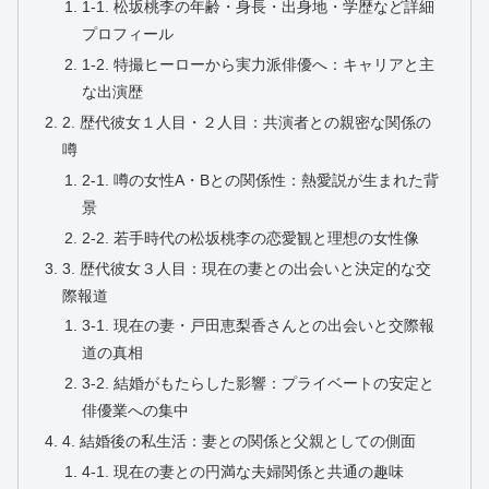
1-1. 松坂桃李の年齢・身長・出身地・学歴など詳細
プロフィール
1-2. 特撮ヒーローから実力派俳優へ：キャリアと主
な出演歴
2. 歴代彼女１人目・２人目：共演者との親密な関係の
噂
2-1. 噂の女性A・Bとの関係性：熱愛説が生まれた背
景
2-2. 若手時代の松坂桃李の恋愛観と理想の女性像
3. 歴代彼女３人目：現在の妻との出会いと決定的な交
際報道
3-1. 現在の妻・戸田恵梨香さんとの出会いと交際報
道の真相
3-2. 結婚がもたらした影響：プライベートの安定と
俳優業への集中
4. 結婚後の私生活：妻との関係と父親としての側面
4-1. 現在の妻との円満な夫婦関係と共通の趣味