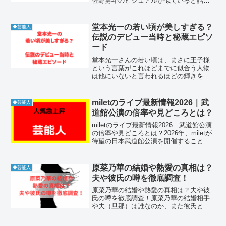
佐野勇斗のビジュアルが似ていると話題
に美少年のメンバーとして活躍する浮所
飛貴さんと、俳優やアーティストとして
活動する佐野勇斗さんは、以前からファ
堂本光一の若い頃が美しすぎる？
◆芸能人
ンの間で顔立ちが似て...
伝説のデビュー当時と秘蔵エピソ
ード
堂本光一さんの若い頃は、まさに王子様
という言葉がこれほどまでに似合う人物
は他にいないと言われるほどの輝きを放
っていました。10代でデビューした当時
から、その圧倒的なビジュアルとストイ
ックな姿勢は多くの人々を魅了し、瞬く
miletのライブ最新情報2026｜武
◆芸能人
間にトップアイドルの座...
道館公演の倍率や見どころとは？
miletのライブ最新情報2026｜武道館公演
の倍率や見どころとは？2026年、miletが
待望の日本武道館公演を開催することが
発表され、ファンの間で大きな話題とな
っています。圧倒的な歌唱力と幻想的な
ステージ演出で知られるmiletのライブ...
原菜乃華の結婚や熱愛の真相は？
◆芸能人
夫や彼氏の噂を徹底調査！
原菜乃華の結婚や熱愛の真相は？夫や彼
氏の噂を徹底調査！原菜乃華の結婚相手
や夫（旦那）は誰なのか、また彼氏との
熱愛の噂について気になっている方が多
いようです。この記事では、彼女の結婚