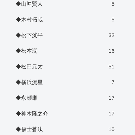
◆山﨑賢人
5
◆木村拓哉
5
◆松下洸平
32
◆松本潤
16
◆松田元太
51
◆横浜流星
7
◆永瀬廉
17
◆神木隆之介
17
◆福士蒼汰
10