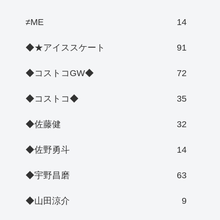
≠ME
14
◆★アイススケート
91
◆コストコGW◆
72
◆コストコ◆
35
◆佐藤健
32
◆佐野勇斗
14
◆宇野昌磨
63
◆山田涼介
9