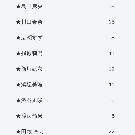
★島田麻央
8
★川口春奈
15
★広瀬すず
8
★指原莉乃
11
★新垣結衣
12
★浜辺美波
11
★渋谷凪咲
6
★渡辺倫果
5
★田牧 そら
22