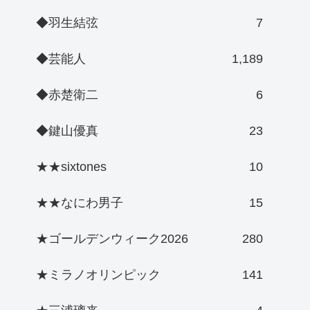
◆羽生結弦
7
◆芸能人
1,189
◆赤楚衛二
6
◆鍵山優真
23
★★sixtones
10
★★なにわ男子
15
★ゴールデンウィーク2026
280
★ミラノオリンピック
141