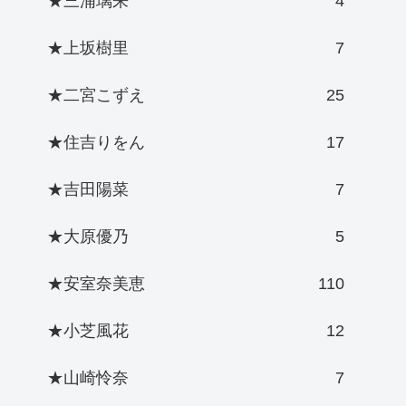
★三浦璃来
4
★上坂樹里
7
★二宮こずえ
25
★住吉りをん
17
★吉田陽菜
7
★大原優乃
5
★安室奈美恵
110
★小芝風花
12
★山崎怜奈
7