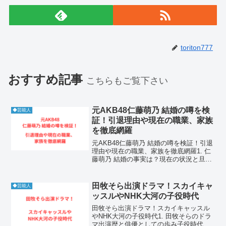
toriton777
おすすめ記事
こちらもご覧下さい
元AKB48仁藤萌乃 結婚の噂を検
◆芸能人
証！引退理由や現在の職業、家族
を徹底網羅
元AKB48仁藤萌乃 結婚の噂を検証！引退
理由や現在の職業、家族を徹底網羅1. 仁
藤萌乃 結婚の事実は？現在の状況と旦
那・子供の噂仁藤萌乃が現在結婚してい
るという事実は確認されていません。仁
藤萌乃は独身である可能性が非常に高
田牧そら出演ドラマ！スカイキャ
◆芸能人
く、公式に結婚を...
ッスルやNHK大河の子役時代
田牧そら出演ドラマ！スカイキャッスル
やNHK大河の子役時代1. 田牧そらのドラ
マ出演歴と俳優としての歩み子役時代か