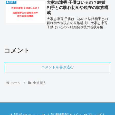
のライダー俳優である犬飼貴丈（30）と
大家志津香 子供はいるの？結婚
◆芸能人
の“真剣交...
相手との馴れ初めや現在の家族構
成
大家志津香 子供はいるの？結婚相手との
馴れ初めや現在の家族構成1. 大家志津香
子供はいるの？結婚発表後の現状を解説
1-1. 結論：大家志津香 子供はいません！
2026年現在の妊娠説の真相結論から申し
上げますと、大家志津香 子供はいませ
ん。...
コメント
コメントを書き込む
ホーム
◆芸能人