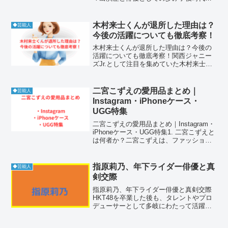
らその圧倒的な存在感で注目を集めてき
た田牧そらさんは、数多くの話題作に出
演し、着実にキャリアを積み重ねてきま
木村来士くんが退所した理由は？
◆芸能人
した。彼女の魅力は...
今後の活躍についても徹底考察！
木村来士くんが退所した理由は？今後の
活躍についても徹底考察！関西ジャニー
ズJr.として注目を集めていた木村来士く
ん。若くして高いパフォーマンス力と存
在感を発揮し、将来を期待されていた彼
ですが、突然の退所に多くのファンが驚
二宮こずえの愛用品まとめ｜
◆芸能人
きました。この記事で...
Instagram・iPhoneケース・
UGG特集
二宮こずえの愛用品まとめ｜Instagram・
iPhoneケース・UGG特集1. 二宮こずえと
は何者か？二宮こずえは、ファッション
やライフスタイルを中心に発信する人気
インフルエンサーです。Instagramでは、
洗練されたコーディネートや日...
指原莉乃、年下ライダー俳優と真
◆芸能人
剣交際
指原莉乃、年下ライダー俳優と真剣交際
HKT48を卒業した後も、タレントやプロ
デューサーとして多岐にわたって活躍し
ている指原莉乃（32）が、2025年5月10
日発行の週刊文春電子版において、年下