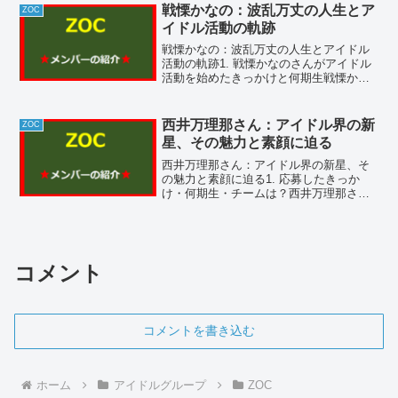
18歳の高校生ですが、その才能と魅力が
戦慄かなの：波乱万丈の人生とア
ZOC
評価され...
イドル活動の軌跡
戦慄かなの：波乱万丈の人生とアイドル
活動の軌跡1. 戦慄かなのさんがアイドル
活動を始めたきっかけと何期生戦慄かな
のさんがアイドル活動を始めたきっかけ
は、少年院退所後に偶然出会った地下ア
イドル活動でした。2018年に講談社主催
西井万理那さん：アイドル界の新
ZOC
のオーディション...
星、その魅力と素顔に迫る
西井万理那さん：アイドル界の新星、そ
の魅力と素顔に迫る1. 応募したきっか
け・何期生・チームは？西井万理那さん
はアイドルとしての道を歩み始めたきっ
かけが、自身の強い情熱と夢でした。高
校時代に友人と共に文化祭でユニットを
結成し、その後「生ハム...
コメント
コメントを書き込む
ホーム
アイドルグループ
ZOC