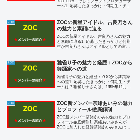
YouTuber、そしてブランドプロデューサ
ーへ1. 応募したきっかけ・何期生・チー
ムは？兎凪さやかさんは、2017年に「ミ
スiD2018」に応募し、ファイナリストと
なりました。応募のきっかけは、
ZOCの新星アイドル、吉良乃さん
ZOC
LADYBAB...
の魅力と素顔に迫る
ZOCの新星アイドル、吉良乃さんの魅力
と素顔に迫る1. 応募したきっかけと何期
生か吉良乃さんはアイドルとしての道を
歩み始めるきっかけとして、2019年に
「ミスiD」に応募しました。その後、
2020年に「ミスiD2020」に選出され、
雅雀り子の魅力と経歴：ZOCから
ZOC
2021...
舞踊家への道
雅雀り子の魅力と経歴：ZOCから舞踊家
への道1. 応募したきっかけ・何期生・チ
ームは？雅雀り子さんは、1995年11月7
日生まれの舞踊家、振付師、モデルで
す。愛知県出身の彼女は、幼少期からモ
ダンバレエを学び、数々の舞踊コンクー
ZOC新メンバー荼緒あいみの魅力
ZOC
ルで受賞してき...
とプロフィール徹底解剖
ZOC新メンバー荼緒あいみの魅力とプロ
フィール徹底解剖1. 荼緒あいみさんが
ZOCに加入した経緯荼緒あいみさんは、
TOKYO PINKが主催したオーディション
に参加し、見事に合格しました。彼女は