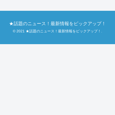
★話題のニュース！最新情報をピックアップ！
© 2021 ★話題のニュース！最新情報をピックアップ！.