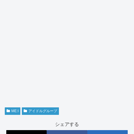
ME:I
アイドルグループ
シェアする