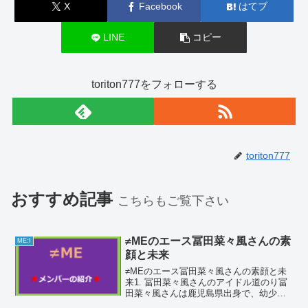
X
Facebook
はてブ
LINE
コピー
toriton777をフォローする
toriton777
おすすめ記事
こちらもご覧下さい
≠MEのエース冨田菜々風さんの素
ME:I
顔と未来
≠MEのエース冨田菜々風さんの素顔と未
来1. 冨田菜々風さんのアイドル道のり冨
田菜々風さんは鹿児島県出身で、幼少期
から歌とダンスに興味を持っていまし