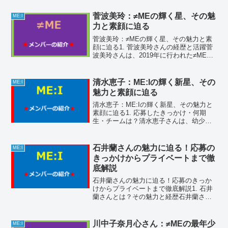
た。2015年2月1日に地元のご当地アイド
ル「Seven Colors」の4期生として活動
菅波美玲：≠MEの輝く星、その魅
ME:I
を...
力と素顔に迫る
菅波美玲：≠MEの輝く星、その魅力と素
顔に迫る1. 菅波美玲さんの経歴と活躍菅
波美玲さんは、2019年に行われた≠MEの
オーディションに合格し、指原莉乃さん
がプロデュースするこのアイドルグルー
プの第1期生としてデビューしました。彼
清水恵子：ME:Iの輝く新星、その
ME:I
女の夢であ...
魅力と素顔に迫る
清水恵子：ME:Iの輝く新星、その魅力と
素顔に迫る1. 応募したきっかけ・何期
生・チームは？清水恵子さんは、幼少期
からのK-POPへの憧れと韓国留学での経
験が大きな影響を与え、「PRODUCE
101 JAPAN THE GIRLS」に第1...
石井蘭さんの魅力に迫る！応募の
ME:I
きっかけからプライベートまで徹
底解説
石井蘭さんの魅力に迫る！応募のきっか
けからプライベートまで徹底解説1. 石井
蘭さんとは？その魅力と経歴石井蘭さん
は、2004年8月7日生まれの日本のアイド
ル、女優です。埼玉県出身で、ガールズ
グループ「ME:I」のメンバーおよびサブ
川中子奈月心さん：≠MEの最年少
ME:I