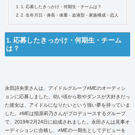
1. 応募したきっかけ・何期生・チームは？
2. 生年月日・身長・体重・血液型・家族構成・恋人
1. 応募したきっかけ・何期生・チーム
は？
永田詩央里さんは、アイドルグループ≠MEのオーディシ
ョンに応募しました。幼い頃から歌やダンスが大好きだっ
た彼女は、アイドルになりたいという強い夢を持っていま
した。≠MEは指原莉乃さんがプロデュースするグループ
で、2019年2月24日に結成されました。永田さんは見事オ
ーディションに合格し、≠MEの一期生としてデビューを