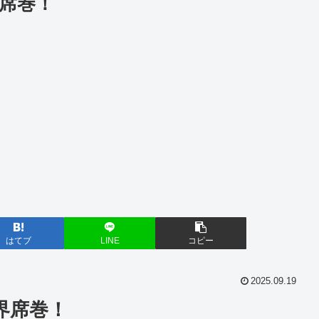
界席巻！
はてブ
LINE
コピー
2025.09.19
界席巻！