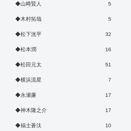
◆山﨑賢人
5
◆木村拓哉
5
◆松下洸平
32
◆松本潤
16
◆松田元太
51
◆横浜流星
7
◆永瀬廉
17
◆神木隆之介
17
◆福士蒼汰
10