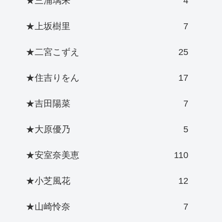
★三浦璃来
4
★上坂樹里
7
★二宮こずえ
25
★住吉りをん
17
★吉田陽菜
7
★大原優乃
5
★安室奈美恵
110
★小芝風花
12
★山崎怜奈
7