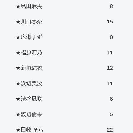
★島田麻央
8
★川口春奈
15
★広瀬すず
8
★指原莉乃
11
★新垣結衣
12
★浜辺美波
11
★渋谷凪咲
6
★渡辺倫果
5
★田牧 そら
22