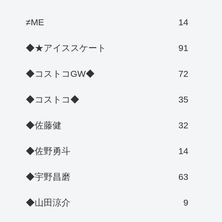
≠ME
14
◆★アイススケート
91
◆コストコGW◆
72
◆コストコ◆
35
◆佐藤健
32
◆佐野勇斗
14
◆宇野昌磨
63
◆山田涼介
9