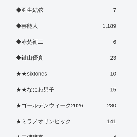
◆羽生結弦
7
◆芸能人
1,189
◆赤楚衛二
6
◆鍵山優真
23
★★sixtones
10
★★なにわ男子
15
★ゴールデンウィーク2026
280
★ミラノオリンピック
141