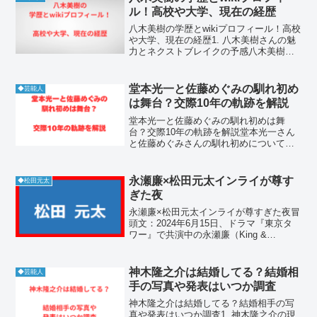
ル！高校や大学、現在の経歴
八木美樹の学歴とwikiプロフィール！高校
や大学、現在の経歴1. 八木美樹さんの魅
力とネクストブレイクの予感八木美樹さ
んは、現在ドラマや舞台で目覚ましい活
躍を見せている注目の若手女優です。か
つては人気アイドルグループのメンバー
堂本光一と佐藤めぐみの馴れ初め
◆芸能人
として活動し、...
は舞台？交際10年の軌跡を解説
堂本光一と佐藤めぐみの馴れ初めは舞
台？交際10年の軌跡を解説堂本光一さん
と佐藤めぐみさんの馴れ初めについて
は、多くのファンやメディアが深い関心
を寄せてきました。日本を代表するエン
ターテイナーとして走り続ける堂本さん
永瀬廉×松田元太インライが尊す
◆松田元太
と、実力派俳優として息の長...
ぎた夜
永瀬廉×松田元太インライが尊すぎた夜冒
頭文：2024年6月15日、ドラマ『東京タ
ワー』で共演中の永瀬廉（King &
Prince）と松田元太（Travis Japan）がイ
ンスタライブを配信。東京タワーを背景
にした幻想的なロケーションと、...
神木隆之介は結婚してる？結婚相
◆芸能人
手の写真や発表はいつか調査
神木隆之介は結婚してる？結婚相手の写
真や発表はいつか調査1. 神木隆之介の現