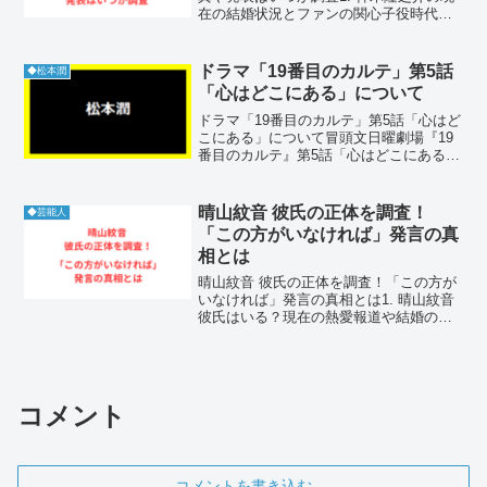
在の結婚状況とファンの関心子役時代か
ら国民的な俳優として歩み続けている神
木隆之介さんは、その卓越した演技力と
親しみやすい人柄で老若男女問わず絶大
ドラマ「19番目のカルテ」第5話
◆松本潤
な人気を誇っています...
「心はどこにある」について
ドラマ「19番目のカルテ」第5話「心はど
こにある」について冒頭文日曜劇場『19
番目のカルテ』第5話「心はどこにある」
では、心臓血管外科のスター医師・茶屋
坂心（ファーストサマーウイカ）が、母
との関係性の葛藤と向き合う姿に心を揺
晴山紋音 彼氏の正体を調査！
◆芸能人
さぶられました。...
「この方がいなければ」発言の真
相とは
晴山紋音 彼氏の正体を調査！「この方が
いなければ」発言の真相とは1. 晴山紋音
彼氏はいる？現在の熱愛報道や結婚の噂
を徹底調査晴山紋音 彼氏に関する公式な
熱愛報道やスクープは、2026年現在にお
いて一切存在しません。晴山紋音はプラ
イベートの...
コメント
コメントを書き込む