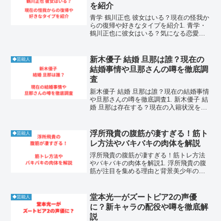
を紹介
青学 鶴川正也 彼女はいる？現在の怪我か
らの復帰や好きなタイプを紹介1. 青学・
鶴川正也に彼女はいる？気になる恋愛事
情を徹底調査1-1. 青学 鶴川正也 彼女に関
する噂と現在の真相青学 鶴川正也 彼女が
存在するという公式な事実は、現在のと
新木優子 結婚 旦那は誰？現在の
◆芸能人
こ...
結婚事情や旦那さんの噂を徹底調
査
新木優子 結婚 旦那は誰？現在の結婚事情
や旦那さんの噂を徹底調査1. 新木優子 結
婚 旦那は存在する？現在の入籍状況を詳
しく紹介新木優子 結婚 旦那という存在は
2026年現在も確認されておらず、新木優
子は独身の生活を継続しています。新木
浮所飛貴の腹筋が凄すぎる！筋ト
◆芸能人
優子...
レ方法やバキバキの肉体を解説
浮所飛貴の腹筋が凄すぎる！筋トレ方法
やバキバキの肉体を解説1. 浮所飛貴の腹
筋が注目を集める理由と背景美少年のメ
ンバーとして活動する浮所飛貴さんは、
その可愛らしいルックスと裏腹に、驚く
ほど鍛え上げられた肉体を持っているこ
堂本光一がズートピア2の声優
◆芸能人
とで知られています。...
に？新キャラの配役や噂を徹底解
説