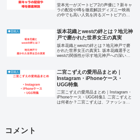
堂本光一がズートピア2の声優に？新キャ
ラの配役や噂を徹底解説ディズニー映画
の中でも高い人気を誇るズートピアの続
編制作が発表され、ファンの間では日本
語吹き替え版のキャスト予想が熱を帯び
ています。その中でも特に大きな注目を
坂本花織とwestの絆とは？地元神
◆芸能人
集めているのが、堂本光...
戸で磨かれた世界女王の真実
坂本花織とwestの絆とは？地元神戸で磨
かれた世界女王の真実1. 坂本花織選手と
westの関係性が示す地元神戸への深い愛
フィギュアスケート界の絶対女王として
君臨する坂本花織選手を語る上で、west
というキーワードは彼女のアイデンティ
二宮こずえの愛用品まとめ｜
◆芸能人
ティと深...
Instagram・iPhoneケース・
UGG特集
二宮こずえの愛用品まとめ｜Instagram・
iPhoneケース・UGG特集1. 二宮こずえと
は何者か？二宮こずえは、ファッション
やライフスタイルを中心に発信する人気
インフルエンサーです。Instagramでは、
洗練されたコーディネートや日...
コメント