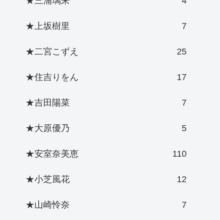
★三浦璃来
4
★上坂樹里
7
★二宮こずえ
25
★住吉りをん
17
★吉田陽菜
7
★大原優乃
5
★安室奈美恵
110
★小芝風花
12
★山崎怜奈
7