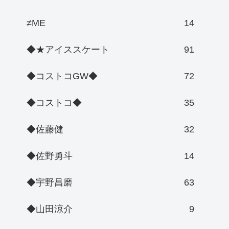
≠ME
14
◆★アイススケート
91
◆コストコGW◆
72
◆コストコ◆
35
◆佐藤健
32
◆佐野勇斗
14
◆宇野昌磨
63
◆山田涼介
9