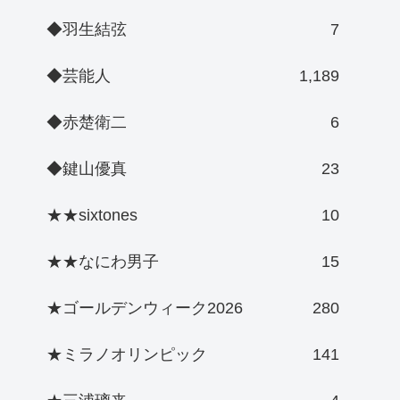
◆羽生結弦
7
◆芸能人
1,189
◆赤楚衛二
6
◆鍵山優真
23
★★sixtones
10
★★なにわ男子
15
★ゴールデンウィーク2026
280
★ミラノオリンピック
141