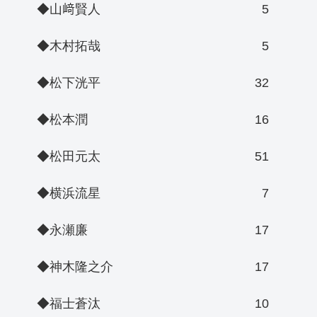
◆山﨑賢人
5
◆木村拓哉
5
◆松下洸平
32
◆松本潤
16
◆松田元太
51
◆横浜流星
7
◆永瀬廉
17
◆神木隆之介
17
◆福士蒼汰
10