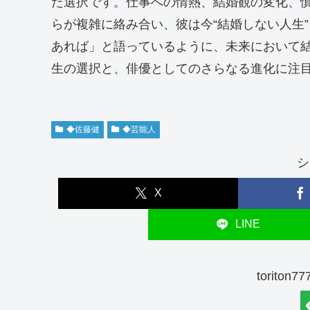
た選択です。仕事への情熱、結婚観の変化、
らが複雑に絡み合い、彼は今“結婚しない人生
あれば」と語っているように、未来において
生の選択と、俳優としてのさらなる進化に注
◆佐藤健
◆芸能人
シ
X
LINE
torito