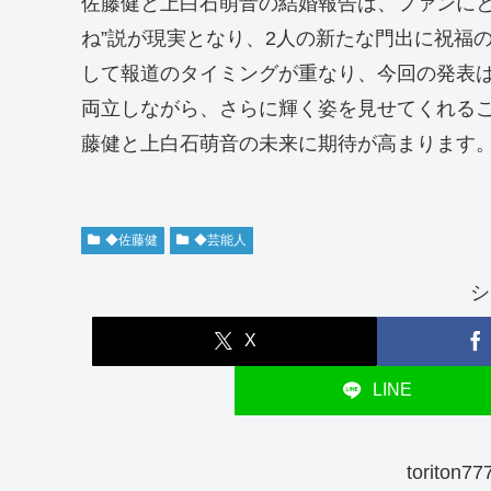
佐藤健と上白石萌音の結婚報告は、ファンにと
ね”説が現実となり、2人の新たな門出に祝福
して報道のタイミングが重なり、今回の発表は
両立しながら、さらに輝く姿を見せてくれる
藤健と上白石萌音の未来に期待が高まります
◆佐藤健
◆芸能人
シ
X
LINE
torito