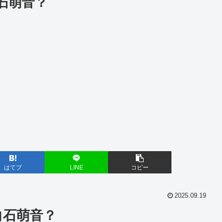
石萌音？
はてブ
LINE
コピー
2025.09.19
白石萌音？