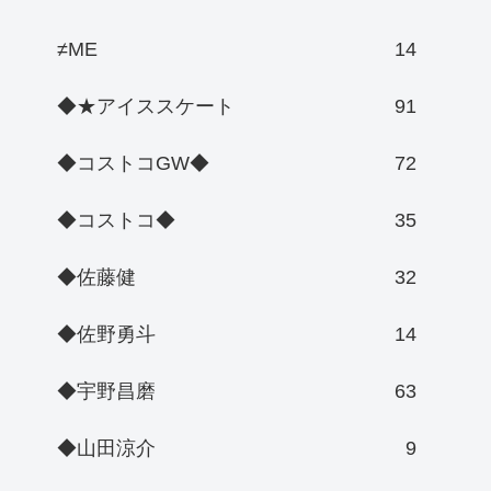
≠ME
14
◆★アイススケート
91
◆コストコGW◆
72
◆コストコ◆
35
◆佐藤健
32
◆佐野勇斗
14
◆宇野昌磨
63
◆山田涼介
9