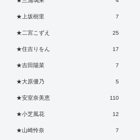
★三浦璃来
4
★上坂樹里
7
★二宮こずえ
25
★住吉りをん
17
★吉田陽菜
7
★大原優乃
5
★安室奈美恵
110
★小芝風花
12
★山崎怜奈
7