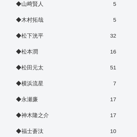
◆山﨑賢人
5
◆木村拓哉
5
◆松下洸平
32
◆松本潤
16
◆松田元太
51
◆横浜流星
7
◆永瀬廉
17
◆神木隆之介
17
◆福士蒼汰
10