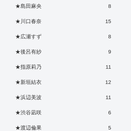
★島田麻央
8
★川口春奈
15
★広瀬すず
8
★後呂有紗
9
★指原莉乃
11
★新垣結衣
12
★浜辺美波
11
★渋谷凪咲
6
★渡辺倫果
5