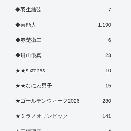
◆羽生結弦
7
◆芸能人
1,190
◆赤楚衛二
6
◆鍵山優真
23
★★sixtones
10
★★なにわ男子
15
★ゴールデンウィーク2026
280
★ミラノオリンピック
141