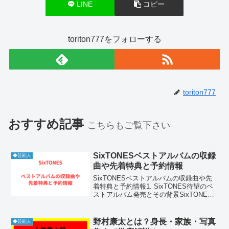
LINE
コピー
toriton777をフォローする
toriton777
おすすめ記事
こちらもご覧下さい
SixTONESベストアルバムの収録
◆芸能人
曲や先着特典と予約情報
SixTONESベストアルバムの収録曲や先
着特典と予約情報1. SixTONES待望のベ
ストアルバム発売とその背景SixTONES
がデビューからこれまでに築き上げてき
た音楽の軌跡が、一冊の集大成としてベ
ストアルバムに凝縮されます。彼らは常
野村康太とは？身長・家族・写真
◆芸能人
に...