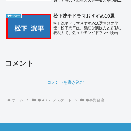
婚してるの？現在のステータスを公開1-1.
吉高由里子 結婚している事実はある？最
新情報を確認吉高由里子は2026年現在に
おいて結婚しておらず、独身の状態を維
松下洸平ドラマおすすめ10選
◆松下洸平
持...
松下洸平ドラマおすすめ10選冒頭文俳
優・松下洸平は、繊細な演技力と多彩な
表現力で、数々のテレビドラマや映画で
注目を集めてきました。これまで出演し
た作品の中には、恋愛ドラマからサスペ
ンスまで幅広く、どれも見応えがありま
す。今回は、松下洸平の魅...
コメント
コメントを書き込む
ホーム
◆★アイススケート
◆宇野昌磨