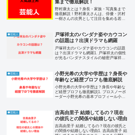
集まで徹底解説！
野村康太とは？身長・家族・写真集まで
徹底解説！野村康太さんは、俳優・沢村
一樹さんの次男として注目を集める若手
俳優です。高身長と爽やかなルックス、
そして着実に磨かれる演技力で、ドラマ
やモデル業でも活躍の場を広げていま
戸塚祥太のバンダナ姿やカウコン
◆芸能人
す。2025年には初の写真...
の話題は？出演ドラマも網羅
戸塚祥太のバンダナ姿やカウコンの話題
は？出演ドラマも網羅1. 戸塚祥太の個性
が光るバンダナスタイルの秘密戸塚祥太
さんはグループの中でも屈指のファッシ
ョンセンスを持っており、その中でもト
レードマークとなっているのがバンダナ
小野光希の大学や学歴は？身長や
◆芸能人
を用いたスタイリング...
年齢など経歴プロフも徹底解説
小野光希の大学や学歴は？身長や年齢な
ど経歴プロフも徹底解説1. プロスノーボ
ーダー小野光希の基本プロフィール小野
光希選手は、日本が世界に誇る女子スノ
ーボードハーフパイプのトップアスリー
トです。幼少期から雪山に親しみ、類ま
吉高由里子 結婚してるの？現在
◆芸能人
れなる才能と努力で瞬...
の彼氏との関係や結婚しない理由
吉高由里子 結婚してるの？現在の彼氏と
の関係や結婚しない理由1. 吉高由里子 結