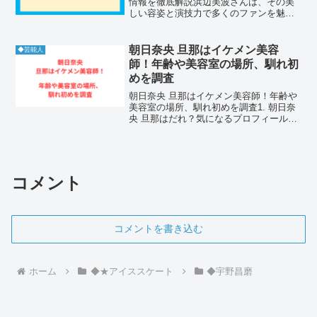
情報を徹底解説浜辺美波さんは、その美
しい容姿と演技力で多くのファンを魅了
しています。彼女のプライベートに関す
る話題もファンにとっては非常に興味深
いものです。特に、結婚相手については
朝日奈央 旦那はイケメン美容
◆芸能人
多くの憶測が飛び交ってい...
師！年齢や美容室の場所、馴れ初
めを調査
朝日奈央 旦那はイケメン美容師！年齢や
美容室の場所、馴れ初めを調査1. 朝日奈
央 旦那はだれ？気になるプロフィールと
職業を公開1-1. 朝日奈央 旦那 年齢は何
歳？誕生日のエピソードも紹介朝日奈央
旦那 年齢は朝日奈央よりも数歳年上の30
代...
コメント
コメントを書き込む
ホーム
◆★アイススケート
◆宇野昌磨