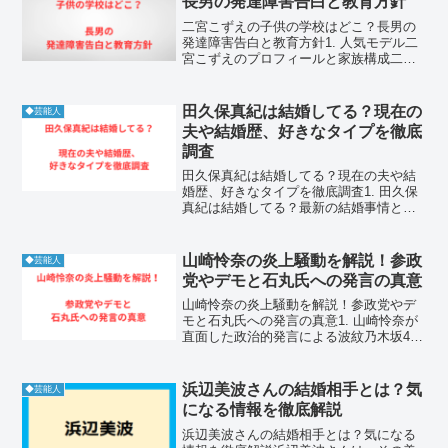
長男の発達障害告白と教育方針
二宮こずえの子供の学校はどこ？長男の
発達障害告白と教育方針1. 人気モデル二
宮こずえのプロフィールと家族構成二宮
こずえさんは、ファッション誌やSNSで
絶大な支持を集める人気モデルであり、
二人の子供を持つ母親でもあります。彼
田久保真紀は結婚してる？現在の
◆芸能人
女のライフスタイル...
夫や結婚歴、好きなタイプを徹底
調査
田久保真紀は結婚してる？現在の夫や結
婚歴、好きなタイプを徹底調査1. 田久保
真紀は結婚してる？最新の結婚事情と現
在の状況1-1. 2026年現在、田久保真紀 結
婚の公式発表はあるのか田久保真紀 結婚
に関する公式な報告は、2026年5月現在
山崎怜奈の炎上騒動を解説！参政
◆芸能人
に...
党やデモと石丸氏への発言の真意
山崎怜奈の炎上騒動を解説！参政党やデ
モと石丸氏への発言の真意1. 山崎怜奈が
直面した政治的発言による波紋乃木坂46
の卒業生であり、慶應義塾大学卒の知性
派タレントとして活躍する山崎怜奈さん
ですが、近年は政治や社会情勢に関する
浜辺美波さんの結婚相手とは？気
◆芸能人
発言が注目を集める...
になる情報を徹底解説
浜辺美波さんの結婚相手とは？気になる