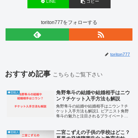
LINE
コピー
toriton777をフォローする
toriton777
おすすめ記事
こちらもご覧下さい
角野隼斗の結婚や結婚相手はニウ
◆芸能人
ン？チケット入手方法も解説
角野隼斗の結婚や結婚相手はニウン？チ
ケット入手方法も解説1. ピアニスト角野
隼斗の魅力と注目されるプライベート角
野隼斗さんは、かてぃんという名義でも
知られる世界的なピアニストです。東京
大学大学院を卒業した知性派でありなが
二宮こずえの子供の学校はどこ？
◆芸能人
ら、ショパン国際ピア...