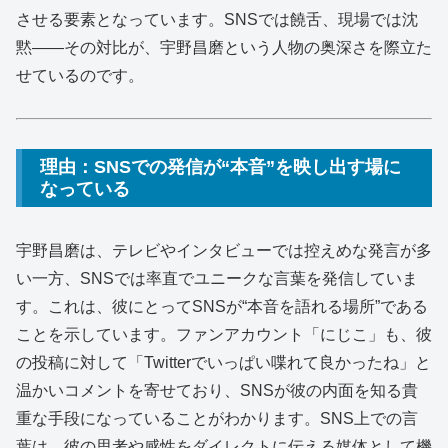
させる要素となっています。SNSでは饒舌、現場では沈
黙――その対比が、宇野昌磨という人物の奥深さを際立た
せているのです。
理由：SNSでの発信が“本音”を映し出す場に
なっている
宇野昌磨は、テレビやインタビューでは控えめな発言が多
い一方、SNSでは率直でユニークな言葉を発信していま
す。これは、彼にとってSNSが“本音を語れる場所”である
ことを示しています。ファンアカウント「にじこ」も、彼
の投稿に対して「Twitterでいっぱい喋れて良かったね」と
温かいコメントを寄せており、SNSが彼の内面を知る貴
重な手段になっていることがわかります。SNS上での言
葉は、彼の思考や感性をダイレクトに伝える媒体として機