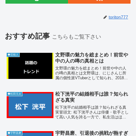
toriton777
おすすめ記事
こちらもご覧下さい
文野環の魅力を総まとめ！前世や
◆芸能人
中の人の噂の真相とは
文野環の魅力を総まとめ！前世や中の人
の噂の真相とは文野環は、にじさんじ所
属の個性派VTuberとして知られ、2018年
のデビュー以来、自由奔放なキャラクタ
ーと独特な配信スタイルで多くのファン
を惹きつけてきました。前世や中の人に
松下洸平の結婚相手は誰？知られ
◆松田元太
関する噂も絶え...
ざる真実
松下洸平の結婚相手は誰？知られざる真
実冒頭文: 松下洸平さんは俳優・歌手とし
て高い人気を誇る一方で、私生活はほと
んど公表されていません。しかし結婚相
手に関しては、ファンの間でも多くの関
心が寄せられています。本記事では、松
宇野昌磨、引退後の挑戦が熱すぎ
◆宇野昌磨