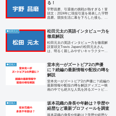
下洸平さんの結婚相手...
る！
宇野昌磨、引退後の挑戦が熱すぎる！冒
頭文：2024年に現役引退を発表した宇野
昌磨。競技生活に幕を下ろした後も、そ
の情熱は冷めることなく、プロスケータ
ーとして新たなステージへと進み続けて
います。自身初のアイスショー「Ice
松田元太の英語インタビュー力を
◆松田元太
Brave」では演...
徹底解説
松田元太の英語インタビュー力を徹底解
説冒頭文Travis Japanの松田元太さん
は、明るく親しみやすいキャラクターで
知られていますが、海外インタビューで
見せる英語力も注目を集めています。自
然な英語表現やスムーズな受け答えは、
堂本光一がズートピア2の声優
◆芸能人
国内外のファン...
に？続編の最新情報や配役の噂を
解説
堂本光一がズートピア2の声優に？続編の
最新情報や配役の噂を解説ディズニー映
画の中でも絶大な人気を誇るズートピア
の続編制作が発表され、ファンの間では
日本語吹き替え版のキャスト予想が熱を
帯びています。その中でも特に注目を集
坂本花織の身長や年齢は？学歴や
◆芸能人
めているのが、堂本光一...
経歴など最新プロフィールを調査
坂本花織の身長や年齢は？学歴や経歴な