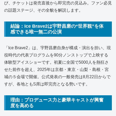
び、チケットは発売直後から即完売の見込み。ファン必見
の話題ステージ、その全貌を解説します。
結論：Ice Brave2は宇野昌磨の“世界観”を体
感できる唯一無二の公演
「Ice Brave2」は、宇野昌磨自身が構成・演出を担い、現
役時代の代表プログラムを90分ノンストップで上映する
体験型アイスショーです。初夏に全国で5000人を熱狂さ
せた前作を超え、2025年は京都・東京・山梨・島根・宮
城の５会場で開催。公式発表の一般発売は8月22日からで
すが、各地ともS席は即完売となる勢いです。
理由：プロデュース力と豪華キャストが興奮
度を高める