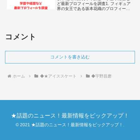
ど最新プロフィールを調査1. フィギュア
界の女王である坂本花織のプロフィール
坂本花織選手は、日本フィギュアスケー
ト界が世界に誇る圧倒的な女王であり、
そのダイナミックな滑走と力強いジャン
プで多くのファンを魅...
コメント
コメントを書き込む
ホーム
◆★アイススケート
◆宇野昌磨
★話題のニュース！最新情報をピックアップ！
© 2021 ★話題のニュース！最新情報をピックアップ！.