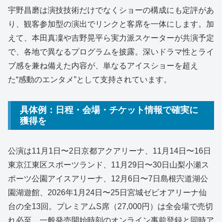
宇野昌磨は演技技術だけでなくショーの構成にも定評があ
り、観客参加型の演出でリンクと客席を一体にします。加
えて、本田真凜や吉野晃平ら実力派スケーターが共演予定
で、各地で異なるプログラムを披露。深いドラマ性とライ
ブ感を兼ね備えた内容が、単なるアイスショーを超え
た“感動のエンタメ”として支持されています。
具体例：日程・会場・チケット情報で確実に
獲得を
公演は11月1日〜2日京都アクアリーナ、11月14日〜16日
東京江東区スポーツランド、11月29日〜30日山梨小瀬ス
ポーツ公園アイスアリーナ、12月6日〜7日島根宍道湖公
園湖遊館、2026年1月24日〜25日宮城ゼビオアリーナ仙
台の全13回。プレミアムS席（27,000円）は全会場で売切
れ必至、一般発売開始時刻のオンライン事前登録と同時ア