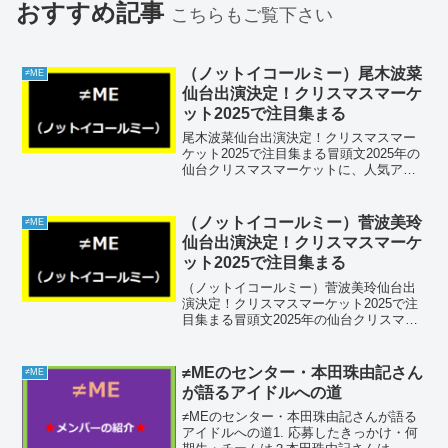
おすすめ記事
こちらもご覧下さい
（ノットイコールミー）尾木波菜
≠ME
仙台出演決定！クリスマスマーケ
ット2025で注目集まる
尾木波菜仙台出演決定！クリスマスマー
ケット2025で注目集まる冒頭文2025年の
仙台クリスマスマーケットに、人気アイ
ドルグループ≠ME（ノットイコールミ
ー）のメンバー・尾木波菜さんが出演す
ることが決定し、ファンの間で大きな話
（ノットイコールミー）菅波美玲
≠ME
題となっています...
仙台出演決定！クリスマスマーケ
ット2025で注目集まる
（ノットイコールミー）菅波美玲仙台出
演決定！クリスマスマーケット2025で注
目集まる冒頭文2025年の仙台クリスマス
マーケットに、≠ME（ノットイコールミ
ー）の人気メンバー・菅波美玲さんが出
演することが決定し、ファンの間で大き
≠MEのセンター・本田珠由記さん
≠ME
な話題となって...
が語るアイドルへの道
≠MEのセンター・本田珠由記さんが語る
アイドルへの道1. 応募したきっかけ・何