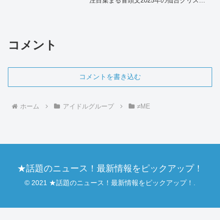
注目集まる冒頭文2025年の仙台クリスマ
スマーケットに、≠ME（ノットイコール
ミー）の人気メンバー・落合希来里さん
が出演することが決定し、ファンの間で
大きな話題とな...
コメント
コメントを書き込む
ホーム
アイドルグループ
≠ME
★話題のニュース！最新情報をピックアップ！
© 2021 ★話題のニュース！最新情報をピックアップ！.