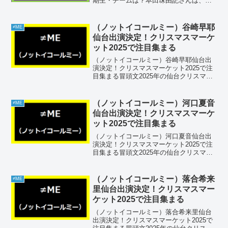
期生・チームは？本田珠由記さんは、幼
い頃にテレビで見たAKB48のパフォーマ
ンスに感動し、「私もアイドルになりた
い」と思ったことがきっかけでアイドル
（ノットイコールミー）谷崎早耶
≠ME
を目指すように...
仙台出演決定！クリスマスマーケ
ット2025で注目集まる
（ノットイコールミー）谷崎早耶仙台出
演決定！クリスマスマーケット2025で注
目集まる冒頭文2025年の仙台クリスマス
マーケットに、≠ME（ノットイコールミ
ー）の人気メンバー・谷崎早耶さんが出
演することが決定し、ファンの間で大き
（ノットイコールミー）河口夏音
≠ME
な話題となって...
仙台出演決定！クリスマスマーケ
ット2025で注目集まる
（ノットイコールミー）河口夏音仙台出
演決定！クリスマスマーケット2025で注
目集まる冒頭文2025年の仙台クリスマス
マーケットに、≠ME（ノットイコールミ
ー）の人気メンバー・河口夏音さんが出
演することが決定し、ファンの間で大き
（ノットイコールミー）落合希来
≠ME
な話題となって...
里仙台出演決定！クリスマスマー
ケット2025で注目集まる
（ノットイコールミー）落合希来里仙台
出演決定！クリスマスマーケット2025で