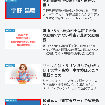
宇野昌磨新潟公演が涙と歓声の
◆宇野昌磨
嵐！
宇野昌磨新潟公演が涙と歓声の嵐！冒頭
文：2025年7月、宇野昌磨さんがプロデュ
ースするアイスショー「Ice Brave2」が
新潟・MGC三菱ガス化学アイスアリーナ
で開催され、大きな感動を呼びました。
現役引退後初の全国ツアーの一環として
磯山さやか 結婚相手は誰？画像
◆芸能人
行われ...
や結婚できない理由と最新の結婚
観
磯山さやか 結婚相手は誰？画像や結婚で
きない理由と最新の結婚観1. 磯山さやか
は結婚してる？現在の独身状況と結婚歴
の真相磯山さやかは現在結婚しておら
ず、独身を維持しています。これまでに
一度も入籍した経験はなく、結婚歴や離
リョウキはトリリンガルで頭がい
◆芸能人
婚歴も一切存在しませ...
い！大学・高校・中学校はどこ？
最新まとめ
リョウキはトリリンガルで頭がいい！大
学・高校・中学校はどこ？最新まとめ
BE:FIRSTのメンバーとして活躍するリョ
ウキは、トリリンガルであることから
「頭がいい」と評される存在です。日本
語・英語・もう一つの言語を自在に操る
松田元太『東京タワー』で演技覚
◆松田元太
語学力は、彼の国際的...