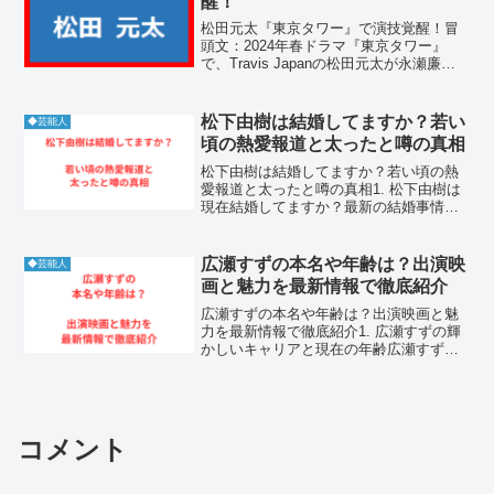
醒！
松田元太『東京タワー』で演技覚醒！冒
頭文：2024年春ドラマ『東京タワー』
で、Travis Japanの松田元太が永瀬廉
（King & Prince）と共演。元太は主人
公・小島透の親友役として出演し、繊細
な感情表現と自然体の演技で視聴者の
松下由樹は結婚してますか？若い
◆芸能人
心...
頃の熱愛報道と太ったと噂の真相
松下由樹は結婚してますか？若い頃の熱
愛報道と太ったと噂の真相1. 松下由樹は
現在結婚してますか？最新の結婚事情を
公開松下由樹は2026年5月現在、独身であ
り、これまでに結婚歴も一度もありませ
ん。松下由樹が結婚しているという公式
広瀬すずの本名や年齢は？出演映
◆芸能人
な発表や、入籍...
画と魅力を最新情報で徹底紹介
広瀬すずの本名や年齢は？出演映画と魅
力を最新情報で徹底紹介1. 広瀬すずの輝
かしいキャリアと現在の年齢広瀬すずさ
んは、日本を代表する実力派女優とし
て、映画やドラマ、広告など多方面で圧
倒的な存在感を放っています。モデルと
してデビューして以来、...
コメント