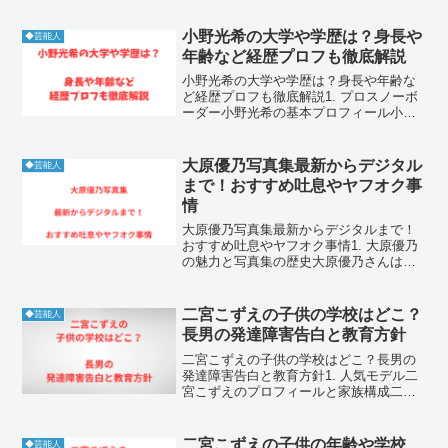
小野光希の大学や学歴は？身長や
◆芸能人
年齢など経歴プロフも徹底解説
小野光希の大学や学歴は？身長や年齢な
ど経歴プロフも徹底解説1. プロスノーボ
ーダー小野光希の基本プロフィール小野
光希選手は、日本が世界に誇る女子スノ
ーボードハーフパイプのトップアスリー
トです。幼少期から雪山に親しみ、類ま
大原優乃写真集最新からデジタル
◆芸能人
れなる才能と努力で瞬...
まで！おすすめ吐息やヤフオク事
情
大原優乃写真集最新からデジタルまで！
おすすめ吐息やヤフオク事情1. 大原優乃
の魅力と写真集の歴史大原優乃さんは、
その親しみやすい笑顔と健康的なスタイ
ルで、幅広い層から絶大な支持を集めて
いるタレントです。彼女が歩んできた芸
二宮こずえの子供の学校はどこ？
◆芸能人
能活動の軌跡は、多く...
長男の発達障害告白と教育方針
二宮こずえの子供の学校はどこ？長男の
発達障害告白と教育方針1. 人気モデル二
宮こずえのプロフィールと家族構成二宮
こずえさんは、ファッション誌やSNSで
絶大な支持を集める人気モデルであり、
二人の子供を持つ母親でもあります。彼
二宮こずえの子供の年齢や学校
◆芸能人