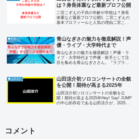
女のライフスタイル...
は？身長体重など最新プロフ公開
二宮こずえの子供の年齢や学校は？身長
体重など最新プロフ公開1. 二宮こずえの
基本プロフィールと人気の理由二宮こず
えさんは、ファッション誌の読者モデル
からキャリアをスタートさせ、現在は
SNSやYouTubeで絶大な影響力を持つ人
青山なぎさの魅力を徹底解説！声
◆芸能人
気モデルです。...
優・ライブ・大学時代まで
青山なぎさの魅力を徹底解説！声優・ラ
イブ・大学時代まで声優・歌手として注
目を集める青山なぎささん。『ラブライ
ブ！スーパースター!!』でのデビュー以
降、ライブやテレビ出演、さらにはミス
コン出場など多彩な活動で話題を呼んで
山田涼介初ソロコンサートの全貌
◆山田涼介
います。本記事では、青...
を公開！期待が高まる2025年
山田涼介初ソロコンサートの全貌を公
開！期待が高まる2025年Hey! Say! JUMP
の中心的存在である山田涼介が、2025年
の夏に初めてのソロコンサートを行うこ
とが発表され、ファンの期待が盛り上が
っています。これまでグループとして多
くの...
コメント