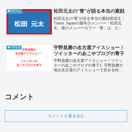
は、俳優業やモデル活動など多方面で注
目を集めています。そんな中、最近では
「英語力の成長ぶりがすごい」と話題に
松田元太の“青”が語る本当の素顔
◆松田元太
なっており、SNS...
松田元太の“青”が語る本当の素顔冒頭文：
Travis Japanの最年少メンバー・松田元
太。彼のメンバーカラー「青」は、ただ
のイメージカラーではありません。冷静
さや誠実さを象徴するこの色には、彼の
内面やグループ内での役割が深く反映さ
れていま...
宇野昌磨の名古屋アイスショー！
◆宇野昌磨
ツイッターのあこやブログの青子
宇野昌磨の名古屋アイスショー！ツイッ
ターのあこやブログの青子1. 宇野昌磨が
地元名古屋のアイスショーで見せる特別
な輝きフィギュアスケート界の至宝であ
る宇野昌磨さんにとって、愛知県名古屋
市は自身のルーツであり、スケート人生
が始まった大切な場所...
コメント
コメントを書き込む