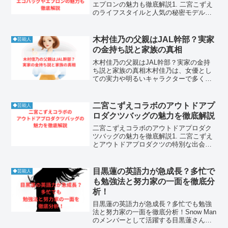
エプロンの魅力も徹底解説1. 二宮こずえ
のライフスタイルと人気の秘密モデルや
インフルエンサーとして絶大な支持を集
めている二宮こずえさん。飾らない等身
大のキャラクターと、センス溢れるファ
木村佳乃の父親はJAL幹部？実家
◆芸能人
ッションやライフスタ...
の金持ち説と家族の真相
木村佳乃の父親はJAL幹部？実家の金持
ち説と家族の真相木村佳乃は、女優とし
ての実力や明るいキャラクターで多くの
人に親しまれていますが、実家や家族構
成についても注目が集まっています。特
に「実家が金持ち」という噂や、父親・
二宮こずえコラボのアウトドアプ
◆芸能人
母親・兄弟に関する情報...
ロダクツバッグの魅力を徹底解説
二宮こずえコラボのアウトドアプロダク
ツバッグの魅力を徹底解説1. 二宮こずえ
とアウトドアプロダクツの特別な出会い
二宮こずえさんは、人気モデルとしての
感性を活かし、数多くのブランドと魅力
的なコラボレーションを実現させてきま
目黒蓮の英語力が急成長？多忙で
◆芸能人
した。その中でも特に...
も勉強法と努力家の一面を徹底分
析！
目黒蓮の英語力が急成長？多忙でも勉強
法と努力家の一面を徹底分析！Snow Man
のメンバーとして活躍する目黒蓮さん