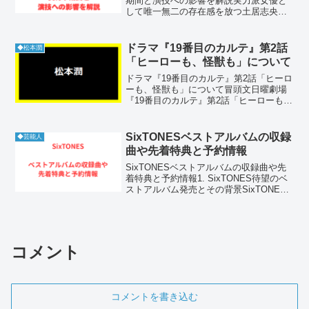
期間と演技への影響を解説実力派女優と
して唯一無二の存在感を放つ土居志央梨
さん。彼女の凛とした佇まいや、しなや
かな身のこなしの背景には、長年打ち込
んできたクラシックバレエの経験が深く
ドラマ『19番目のカルテ』第2話
◆松本潤
息づいています。プロを目...
「ヒーローも、怪獣も」について
ドラマ『19番目のカルテ』第2話「ヒーロ
ーも、怪獣も」について冒頭文日曜劇場
『19番目のカルテ』第2話「ヒーローも、
怪獣も」では、松本潤演じる総合診療
医・徳重が、重い病を抱えた弟と兄・拓
の心の叫びに向き合います。救急搬送さ
SixTONESベストアルバムの収録
◆芸能人
れた弟の死をきっか...
曲や先着特典と予約情報
SixTONESベストアルバムの収録曲や先
着特典と予約情報1. SixTONES待望のベ
ストアルバム発売とその背景SixTONES
がデビューからこれまでに築き上げてき
た音楽の軌跡が、一冊の集大成としてベ
ストアルバムに凝縮されます。彼らは常
に...
コメント
コメントを書き込む