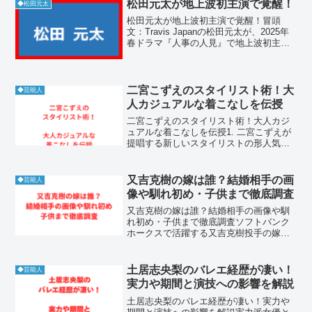
松田元太が地上波初主演で覚醒！
◆松田元太
松田元太が地上波初主演で覚醒！冒頭
文：Travis Japanの松田元太が、2025年
春ドラマ『人事の人見』で地上波初主演
を果たしました。これまでバラエティや
舞台で活躍してきた彼が、ついに“連ドラ
主演”という大舞台に挑戦。おバカでピュ
アな人...
二宮こずえのスタイリスト術！大
◆芸能人
人カジュアルな着こなしを伝授
二宮こずえのスタイリスト術！大人カジ
ュアルな着こなしを伝授1. 二宮こずえが
提唱する新しいスタイリストの形人気モ
デルであり、類まれなるファッションセ
ンスを持つ二宮こずえさんは、自らをセ
ルフプロデュースするスタイリストとし
又吉克樹の嫁は誰？結婚相手の画
◆芸能人
ての側面も非常に高く...
像や馴れ初め・子供まで徹底調査
又吉克樹の嫁は誰？結婚相手の画像や馴
れ初め・子供まで徹底調査ソフトバンク
ホークスで活躍する又吉克樹投手の嫁
（奥さん）について気になるファンは多
いでしょう。又吉克樹投手が結婚した嫁
は一般女性で、誠実な人柄が話題です。
土居志央梨のバレエ経歴が凄い！
◆芸能人
この記事では又吉克樹投手と...
実力や期間と演技への影響を解説
土居志央梨のバレエ経歴が凄い！実力や