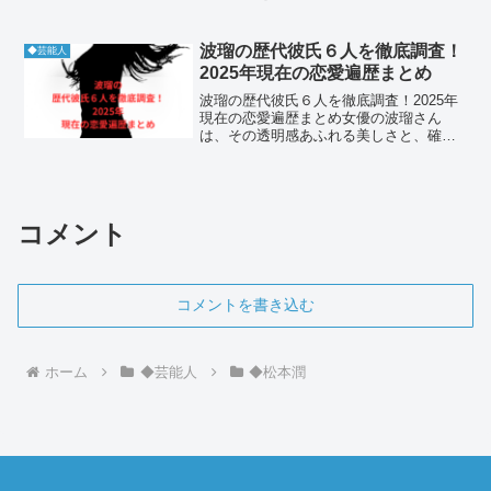
ト界を牽引してきた彼の決断に、ファン
は驚きと感動の声を寄せました。そんな
中、かつての“絶対王者”羽生結弦が宇野に
波瑠の歴代彼氏６人を徹底調査！
◆芸能人
向けて贈った...
2025年現在の恋愛遍歴まとめ
波瑠の歴代彼氏６人を徹底調査！2025年
現在の恋愛遍歴まとめ女優の波瑠さん
は、その透明感あふれる美しさと、確か
な演技力で、数々のドラマや映画の主演
を務めています。「波瑠の歴代彼氏6人
2025年度 現在までの恋愛遍歴まとめ！」
というキーワード...
コメント
コメントを書き込む
ホーム
◆芸能人
◆松本潤