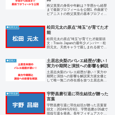
秩父英里の身長や年齢は？学歴から経歴
まで最新プロフィールを公開1. 作曲家で
ピアニストの秩父英里の基本プロフィー
ル秩父英里さんは、現代のジャズやクラ
シック、さらには映像音楽の分野で多角
的に活躍する新進気鋭の音楽家です。彼
松田元太の原点“埼玉”が育てた才
◆松田元太
女の作り出す音楽は、...
能
松田元太の原点“埼玉”が育てた才能冒頭
文：Travis Japanの最年少メンバー・松
田元太。天然キャラで親しまれる彼です
が、その明るさと芯の強さは、埼玉県越
谷市という地元で育まれたものです。こ
の記事では、松田元太の出身地に焦点を
土居志央梨のバレエ経歴が凄い！
◆芸能人
当て、結論...
実力や期間と演技への影響を解説
土居志央梨のバレエ経歴が凄い！実力や
期間と演技への影響を解説実力派女優と
して唯一無二の存在感を放つ土居志央梨
さん。彼女の凛とした佇まいや、しなや
かな身のこなしの背景には、長年打ち込
んできたクラシックバレエの経験が深く
宇野昌磨引退に羽生結弦が贈った
◆宇野昌磨
息づいています。プロを目...
言葉
宇野昌磨引退に羽生結弦が贈った言葉冒
頭文：2024年5月9日、宇野昌磨が26歳で
現役引退を発表。長年フィギュアスケー