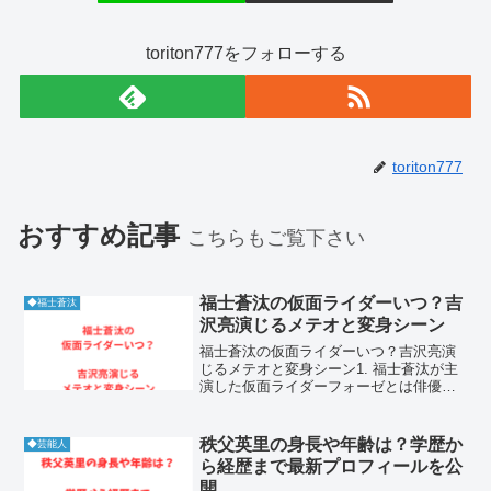
toriton777をフォローする
toriton777
おすすめ記事
こちらもご覧下さい
福士蒼汰の仮面ライダーいつ？吉
◆福士蒼汰
沢亮演じるメテオと変身シーン
福士蒼汰の仮面ライダーいつ？吉沢亮演
じるメテオと変身シーン1. 福士蒼汰が主
演した仮面ライダーフォーゼとは俳優と
して不動の人気を誇る福士蒼汰さんです
が、その原点とも言える作品が仮面ライ
ダーシリーズです。彼が主演を務めた作
秩父英里の身長や年齢は？学歴か
◆芸能人
品は、これまでのシリ...
ら経歴まで最新プロフィールを公
開