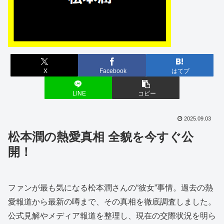
X
Facebook
はてブ
LINE
コピー
2025.09.03
松本潤の熱愛真相 全貌を今すぐ公
開！
ファンが最も気になる松本潤さんの“彼女”事情。過去の熱
愛報道から最新の噂まで、その真相を徹底調査しました。
公式見解やメディア報道を整理し、現在の交際状況を明ら