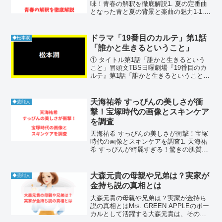
味！青春の解釈を徹底解説1. 夏の定番曲
となった青と夏の背景と楽曲の魅力1-1.
映画青夏きみに恋した30日の主題歌とし
ての役割Mrs. GREEN APPLEが2018年に
発表した青と夏は、...
ドラマ「19番目のカルテ」第1話
◆松本潤
「誰かと生きるということ」
① タイトル第1話「誰かと生きるという
こと」冒頭文TBS日曜劇場『19番目のカ
ルテ』第1話「誰かと生きるということ」
は、松本潤さん演じる総合診療医・徳重
晃が、“病気ではなく人を診る”という新た
な医療の形を提示し、多くの視聴者の心
天海祐希 すっぴんの美しさが衝
◆芸能人
を掴みました...
撃！宝塚時代の画像とスキンケア
を調査
天海祐希 すっぴんの美しさが衝撃！宝塚
時代の画像とスキンケアを調査1. 天海祐
希 すっぴんが綺麗すぎる！驚きの肌質と
最新画像1-1. テレビ番組で見せた天海祐
希 すっぴんの透明感天海祐希 すっぴんの
透明感は、多くの視聴者に衝撃を与える
大森元貴の母親や兄弟は？実家が
◆芸能人
ほどの...
金持ち説の真相とは
大森元貴の母親や兄弟は？実家が金持ち
説の真相とはMrs. GREEN APPLEのボー
カルとして活躍する大森元貴は、その音
楽的才能と独自の世界観で多くのファン