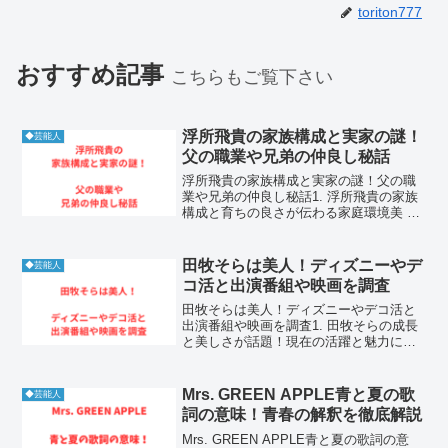
toriton777
おすすめ記事
こちらもご覧下さい
浮所飛貴の家族構成と実家の謎！
◆芸能人
父の職業や兄弟の仲良し秘話
浮所飛貴の家族構成と実家の謎！父の職
業や兄弟の仲良し秘話1. 浮所飛貴の家族
構成と育ちの良さが伝わる家庭環境美 少
年の浮所飛貴さんは、その端正なルック
スと明るいキャラクターで絶大な人気を
誇りますが、彼の魅力の根源は温かい家
田牧そらは美人！ディズニーやデ
◆芸能人
庭環境にあります。...
コ活と出演番組や映画を調査
田牧そらは美人！ディズニーやデコ活と
出演番組や映画を調査1. 田牧そらの成長
と美しさが話題！現在の活躍と魅力に迫
る1-1. 子役時代から美人へ成長した驚き
のビジュアル田牧そらさんは、幼少期か
ら子役として活動しており、その可愛ら
Mrs. GREEN APPLE青と夏の歌
◆芸能人
しさで多くの視...
詞の意味！青春の解釈を徹底解説
Mrs. GREEN APPLE青と夏の歌詞の意