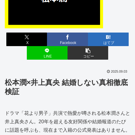
X
Facebook
はてブ
LINE
コピー
2025.09.03
松本潤×井上真央 結婚しない真相徹底
検証
ドラマ「花より男子」共演で熱愛が噂される松本潤さんと
井上真央さん。20年を超える友好関係や結婚報道のたび
に話題を呼ぶも、現在まで入籍の公式発表はありません。