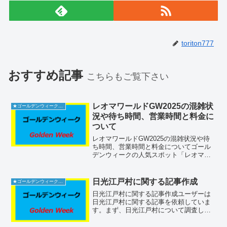
toriton777
おすすめ記事
こちらもご覧下さい
レオマワールドGW2025の混雑状
★ゴールデンウィーク2026
況や待ち時間、営業時間と料金に
ついて
レオマワールドGW2025の混雑状況や待
ち時間、営業時間と料金についてゴール
デンウィークの人気スポット「レオマワ
ールド」について解説します。混雑状況
やアトラクションの待ち時間、営業時
間、料金などの情報を詳しくご紹介しま
日光江戸村に関する記事作成
★ゴールデンウィーク2026
す。この時期は多くの人...
日光江戸村に関する記事作成ユーザーは
日光江戸村に関する記事を依頼していま
す。まず、日光江戸村について調査し、
記事の見出しと内容を構成していきま
す。具体的にどのトピックを盛り込むか