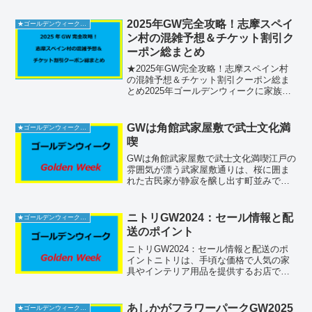
を考え、調査結果を元に適切な引用元を
示す必要があります。情報を...
2025年GW完全攻略！志摩スペイ
★ゴールデンウィーク2026
ン村の混雑予想＆チケット割引ク
ーポン総まとめ
★2025年GW完全攻略！志摩スペイン村
の混雑予想＆チケット割引クーポン総ま
とめ2025年ゴールデンウィークに家族や
友人と訪れたい人気テーマパーク「志摩
スペイン村」。混雑予想から駐車場情
報、チケット割引クーポン、人気レスト
GWは角館武家屋敷で武士文化満
★ゴールデンウィーク2026
ラン、トイレ事情ま...
喫
GWは角館武家屋敷で武士文化満喫江戸の
雰囲気が漂う武家屋敷通りは、桜に囲ま
れた古民家が静寂を醸し出す町並みで
す。ゴールデンウィークには特別公開や
縁日が賑わい、歴史を感じながらの散策
にぴったりです。施設情報仙北市角館町
ニトリGW2024：セール情報と配
★ゴールデンウィーク2026
に位置する「角館武家屋敷...
送のポイント
ニトリGW2024：セール情報と配送のポ
イントニトリは、手頃な価格で人気の家
具やインテリア用品を提供するお店で
す。ゴールデンウィークの期間中には特
別なセールやイベントが行われ、多くの
人々が訪れる場所となります。本記事で
あしかがフラワーパークGW2025
★ゴールデンウィーク2026