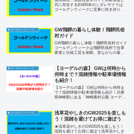
共に存在する約400本のシダレザクラは、
ゴールデンウィークに見事に咲き誇り、
訪れる人々の心を奪います。混雑を避け
るためのヒントや、駐車場、トイレに関
する情報まで、春の散策を万全にサポー
トします。場所はどこ...
GW飛騨の暮らし体験！飛騨民俗
★ゴールデンウィーク2026
村ガイド
GW飛騨の暮らし体験！飛騨民俗村ガイド
ゴールデンウィークは飛騨民俗村で合掌
家屋と伝統工芸を体験。昔ながらの暮ら
しを学び、混雑を避けるコツを詳しく解
説します！飛騨民俗村の基本情報飛騨民
俗村、またの名を飛騨の里は、岐阜県高
【ヨーデルの森】 GWは何時から
★ゴールデンウィーク2026
山市上岡本町に位置して...
何時まで？混雑情報や駐車場情報
も紹介！
【ヨーデルの森】 GWは何時から何時ま
で？混雑情報や駐車場情報も紹介！兵庫
県神崎郡にある「神崎農村公園 ヨーデル
の森」は、緑豊かな大自然の中で動物た
ちとのふれあいや多彩なアクティビティ
を体験できる、トレンドの「農村型レジ
浅草花やしきのGW2025を楽しも
★ゴールデンウィーク2026
ャー」を体現したスポ...
う！混雑を避けてお得に遊ぼう
★浅草花やしきのGW2025を楽しもう！
混雑を避けてお得に遊ぼう浅草花やしき