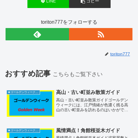
LINE
コピー
toriton777をフォローする
toriton777
おすすめ記事
こちらもご覧下さい
高山・古い町並み散策ガイド
★ゴールデンウィーク2026
高山・古い町並み散策ガイドゴールデン
ウィークには、江戸情緒が色濃く残る高
山の古い町並みを訪れるのはいかがでし
ょうか。混雑を避けて、周辺情報を把握
しながら、職人の技や郷土グルメを存分
に楽しむためのコツをお伝えします。場
所について高山の古い町並...
風情満点！角館桜並木ガイド
★ゴールデンウィーク2026
風情満点！角館桜並木ガイド武家屋敷と