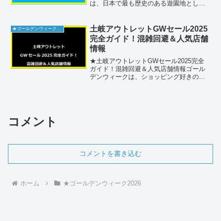
は、日本で最も歴史のある遊園地として
知られています。ゴールデンウィーク期
間中は多くの観光客で賑わいますが、事
前の準備をすれば快適に楽しむことがで
土岐アウトレットGWセール2025
★ゴールデンウィーク2026
きます。本記事では、...
完全ガイド！混雑回避＆人気店舗
情報
★土岐アウトレットGWセール2025完全
ガイド！混雑回避＆人気店舗情報ゴール
デンウィークは、ショッピング好きの皆
さまにとって待ちに待った季節です。岐
阜県にある土岐プレミアムアウトレット
では、毎年恒例のGWセールが開催され、
多くの人々が訪れま...
コメント
コメントを書き込む
ホーム
★ゴールデンウィーク2026