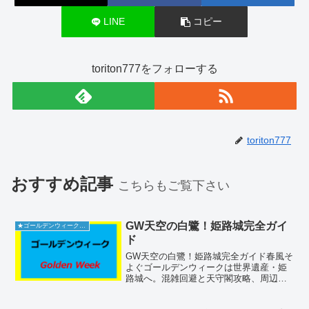
LINE
コピー
toriton777をフォローする
toriton777
おすすめ記事
こちらもご覧下さい
GW天空の白鷺！姫路城完全ガイ
★ゴールデンウィーク2026
ド
GW天空の白鷺！姫路城完全ガイド春風そ
よぐゴールデンウィークは世界遺産・姫
路城へ。混雑回避と天守閣攻略、周辺グ
ルメ情報を250字×10で徹底解説します！
姫路城の基本情報姫路城の管理事務所