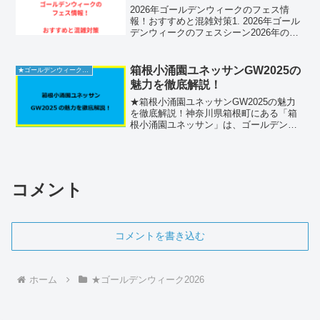
2026年ゴールデンウィークのフェス情
報！おすすめと混雑対策1. 2026年ゴール
デンウィークのフェスシーン2026年のゴ
ールデンウィークは、例年以上に多彩な
ジャンルのフェスティバルが全国各地で
開催される見込みです。特に大型連休と
箱根小涌園ユネッサンGW2025の
★ゴールデンウィーク2026
なるこの期...
魅力を徹底解説！
★箱根小涌園ユネッサンGW2025の魅力
を徹底解説！神奈川県箱根町にある「箱
根小涌園ユネッサン」は、ゴールデンウ
ィークに家族連れやカップルで賑わう人
気の温泉テーマパークです。本記事で
は、この施設の魅力的な特徴について詳
しくご紹介いたします。...
コメント
コメントを書き込む
ホーム
★ゴールデンウィーク2026