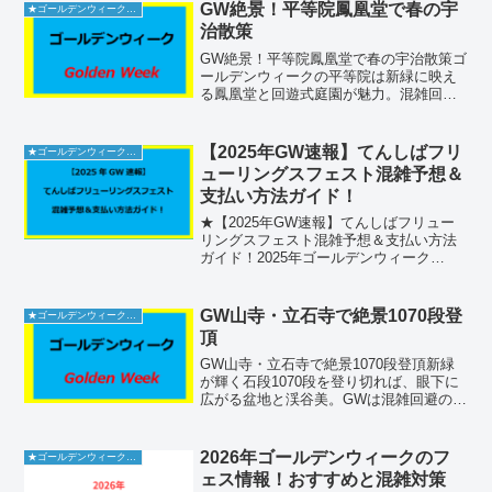
は、兵庫県姫路市本町68に位置していま
GW絶景！平等院鳳凰堂で春の宇
★ゴールデンウィーク2026
す。電話番号は0...
治散策
GW絶景！平等院鳳凰堂で春の宇治散策ゴ
ールデンウィークの平等院は新緑に映え
る鳳凰堂と回遊式庭園が魅力。混雑回避
法や駐車場情報、拝観チケット＆拝観時
間など、初めてでも安心の完全ガイドで
す。平等院の基本情報とアクセス平等院
【2025年GW速報】てんしばフリ
★ゴールデンウィーク2026
は、京都府宇治市宇治蓮...
ューリングスフェスト混雑予想＆
支払い方法ガイド！
★【2025年GW速報】てんしばフリュー
リングスフェスト混雑予想＆支払い方法
ガイド！2025年ゴールデンウィーク
（4/26～5/6）は大阪・てんしばで開催さ
れる「フリューリングスフェスト2025」
へ！ドイツ直輸入ビールと絶品グルメが
GW山寺・立石寺で絶景1070段登
★ゴールデンウィーク2026
揃う春の...
頂
GW山寺・立石寺で絶景1070段登頂新緑
が輝く石段1070段を登り切れば、眼下に
広がる盆地と渓谷美。GWは混雑回避のコ
ツと周辺情報を押さえて、快適登拝を！
立石寺の基本情報宝珠山 立石寺（一般的
には山寺と呼ばれています）は、山形県
2026年ゴールデンウィークのフ
★ゴールデンウィーク2026
山形市山寺4...
ェス情報！おすすめと混雑対策