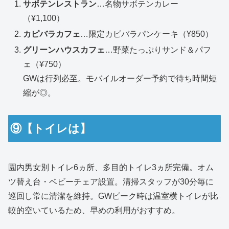
サボテンレストラン
…名物サボテンカレー
（¥1,100）
カピバラカフェ
…限定カピバラパンケーキ（¥850）
グリーンハウスカフェ
…野菜たっぷりサンド＆パフ
ェ（¥750）
GWは行列必至。モバイルオーダー予約で待ち時間短
縮が◎。
⑨【トイレは】
園内男女別トイレ6ヵ所、多目的トイレ3ヵ所完備。オム
ツ替え台・ベビーチェア設置。清掃スタッフが30分毎に
巡回し常に清潔を維持。GWピーク時は温室横トイレが比
較的空いているため、早めの利用がおすすめ。