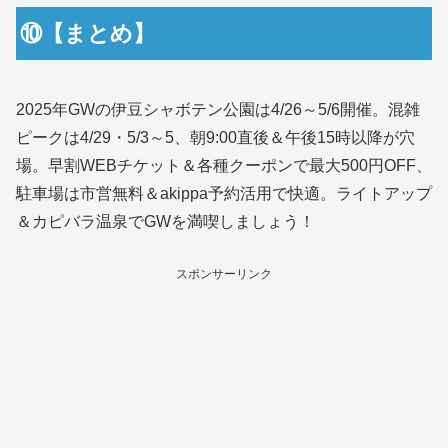
⑩【まとめ】
2025年GWの伊豆シャボテン公園は4/26～5/6開催。混雑
ピークは4/29・5/3～5、朝9:00直後＆午後15時以降が穴
場。早割WEBチケット＆各種クーポンで最大500円OFF、
駐車場は市営無料＆akippa予約活用で快適。ライトアップ
＆カピバラ温泉でGWを満喫しましょう！
スポンサーリンク