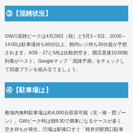
③【混雑状況】
GWの混雑ピークは4月29日（祝）と5月3～5日。10:00～
14:00は駐車場待ち60分以上、館内レジ待ち30分超が予想
されます。4/26・27と5/6は比較的空き、開店直後10:00前
到着がベスト。Googleマップ「混雑予測」をチェックし
て回遊プランを組み立てましょう。
④【駐車場は】
敷地内無料駐車場は約4,000台収容可能（北・南・西ゾー
ン）。GWピーク時は朝8:30で満車になるケースが多く、
空き待ちが発生。穴場は駅南口すぐ「軽井沢駅西口駐車