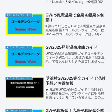
ト・駐車場・人気グルメまで全網羅2025
年のゴールデンウィークに愛知・蒲郡の
海辺テーマパーク「ラグナシア」へ行く
なら、この完全攻略ガイドが必読！混雑
GWは有馬温泉で金泉＆銀泉を制
★ゴールデンウィーク2026
ピーク予想や駐車場...
覇！
# 調べていることGWは有馬温泉で金泉＆
銀泉を制覇！ゴールデンウィークの日程
2025年のゴールデンウィークは、4月29
日（火・昭和の日）から5月6日（火・振
替休日）までの期間です。特に5月3日か
ら5日までの間は混雑が予想されるため、
GW2025登別温泉攻略ガイド
★ゴールデンウィーク2026
早朝や夕...
GW2025登別温泉攻略ガイドゴールデン
ウィーク2025は、北海道の名湯「登別温
泉」で贅沢なひとときを過ごしません
か。多彩な泉質を有し、「温泉のデパー
ト」と称される登別温泉には、硫黄の香
りが漂う地獄谷や大湯沼川の天然足湯な
ど、見どころがたく...
明治村GW2025完全ガイド！混雑
★ゴールデンウィーク2026
予想とお得情報
★明治村GW2025完全ガイド！混雑予想
とお得情報ゴールデンウィークに明治村
を訪れようと考えている皆さん、この特
別な季節を楽しむための完全ガイドをお
届けします。この記事では、混雑予想や
回避策からお得なチケット割引情報、周
GW平和祈念！広島平和記念公園
★ゴールデンウィーク2026