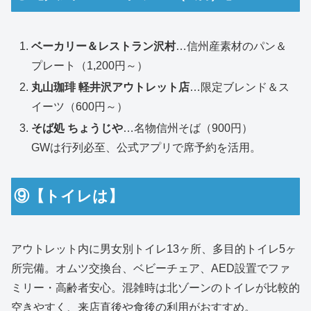
ベーカリー＆レストラン沢村
…信州産素材のパン＆
プレート（1,200円～）
丸山珈琲 軽井沢アウトレット店
…限定ブレンド＆ス
イーツ（600円～）
そば処 ちょうじや
…名物信州そば（900円）
GWは行列必至、公式アプリで席予約を活用。
⑨【トイレは】
アウトレット内に男女別トイレ13ヶ所、多目的トイレ5ヶ
所完備。オムツ交換台、ベビーチェア、AED設置でファ
ミリー・高齢者安心。混雑時は北ゾーンのトイレが比較的
空きやすく、来店直後や食後の利用がおすすめ。