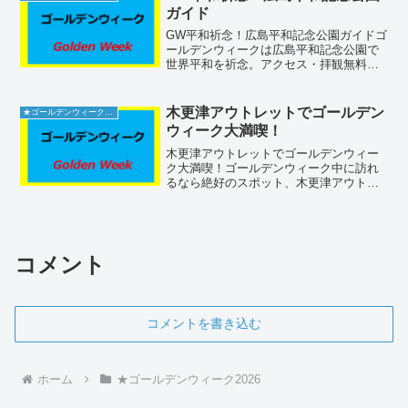
辺施設のおすすめスポ...
ガイド
GW平和祈念！広島平和記念公園ガイドゴ
ールデンウィークは広島平和記念公園で
世界平和を祈念。アクセス・拝観無料・
混雑回避法から駐車場・トイレ・売店情
報まで、初めてでも安心の最新ポイント
を250字で徹底解説します。公園の位置情
木更津アウトレットでゴールデン
★ゴールデンウィーク2026
報広島市が運営する...
ウィーク大満喫！
木更津アウトレットでゴールデンウィー
ク大満喫！ゴールデンウィーク中に訪れ
るなら絶好のスポット、木更津アウトレ
ット。洗練された店舗ラインナップやお
得なセール、快適な施設環境が魅力で
す。家族連れや友人同士で楽しむのに最
適なこのアウトレットは、休...
コメント
コメントを書き込む
ホーム
★ゴールデンウィーク2026