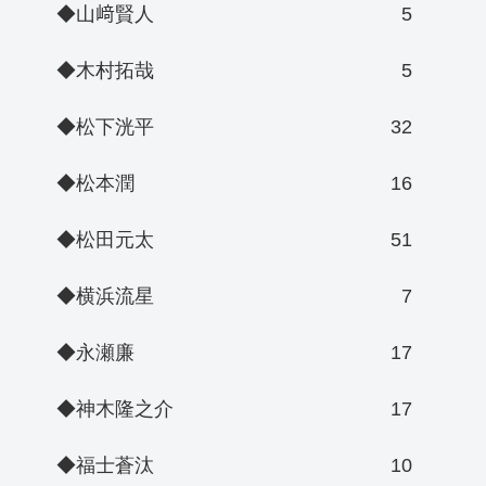
◆山﨑賢人
5
◆木村拓哉
5
◆松下洸平
32
◆松本潤
16
◆松田元太
51
◆横浜流星
7
◆永瀬廉
17
◆神木隆之介
17
◆福士蒼汰
10