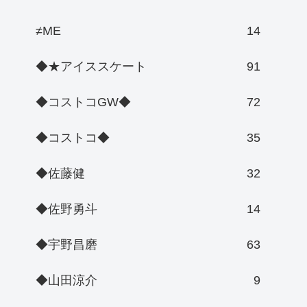
≠ME
14
◆★アイススケート
91
◆コストコGW◆
72
◆コストコ◆
35
◆佐藤健
32
◆佐野勇斗
14
◆宇野昌磨
63
◆山田涼介
9