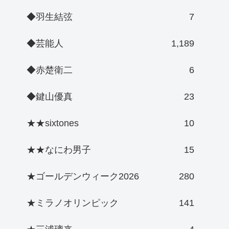
◆羽生結弦
7
◆芸能人
1,189
◆赤楚衛二
6
◆鍵山優真
23
★★sixtones
10
★★なにわ男子
15
★ゴールデンウィーク2026
280
★ミラノオリンピック
141