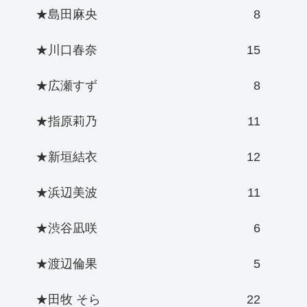
★島田麻央
8
★川口春奈
15
★広瀬すず
8
★指原莉乃
11
★新垣結衣
12
★浜辺美波
11
★渋谷凪咲
6
★渡辺倫果
5
★田牧 そら
22