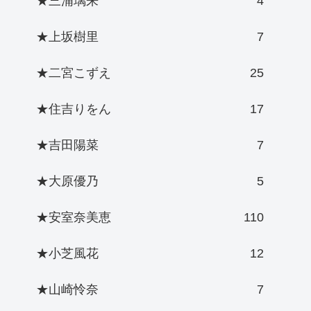
★三浦璃来
4
★上坂樹里
7
★二宮こずえ
25
★住吉りをん
17
★吉田陽菜
7
★大原優乃
5
★安室奈美恵
110
★小芝風花
12
★山崎怜奈
7