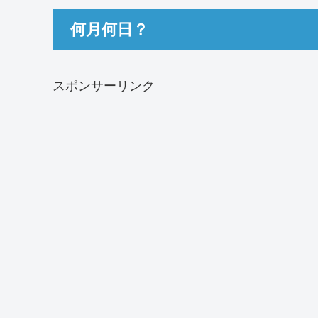
何月何日？
スポンサーリンク