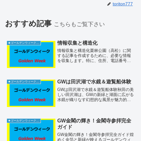
toriton777
おすすめ記事
こちらもご覧下さい
情報収集と構造化
★ゴールデンウィーク2026
情報収集と構造化栗林公園（高松）に関
する記事を作成するために、必要な情報
を収集します。特に、住所、電話番号、
アクセス、料金、混雑状況、駐車場、営
業時間について調査し、信頼できる日本
の情報源からの引用を添えて整理しま
す。「栗林公園 高松」や「...
GWは田沢湖で水鏡＆遊覧船体験
★ゴールデンウィーク2026
GWは田沢湖で水鏡＆遊覧船体験秋田の美
しい田沢湖は、GWの新緑と湖面に広がる
水鏡が織りなす幻想的な風景が魅力的で
す。ここでは、遊覧船や湖畔散策、そし
て地元のグルメが楽しめる充実した一日
を過ごすことができます。場所はどこ
（施設名称・住所・電話...
GW金閣の輝き！金閣寺参拝完全
★ゴールデンウィーク2026
ガイド
GW金閣の輝き！金閣寺参拝完全ガイド煌
めく金箔と新緑が映えるゴールデンウィ