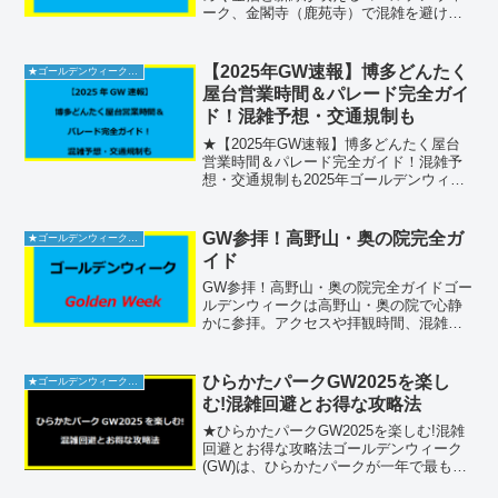
ーク、金閣寺（鹿苑寺）で混雑を避けな
がら極上の一瞬を切り取る方法を詳しく
ご紹介します。金閣寺の基本情報金閣寺
（鹿苑寺）は、京都府京都市北区金閣寺
【2025年GW速報】博多どんたく
★ゴールデンウィーク2026
町に位置する美しい寺院...
屋台営業時間＆パレード完全ガイ
ド！混雑予想・交通規制も
★【2025年GW速報】博多どんたく屋台
営業時間＆パレード完全ガイド！混雑予
想・交通規制も2025年ゴールデンウィー
ク最大級イベント「博多どんたく港まつ
り」が5月3日・4日に開催！屋台の営業時
間や設置場所、パレード日程・ルート、
GW参拝！高野山・奥の院完全ガ
★ゴールデンウィーク2026
交通規制マッ...
イド
GW参拝！高野山・奥の院完全ガイドゴー
ルデンウィークは高野山・奥の院で心静
かに参拝。アクセスや拝観時間、混雑回
避法から駐車場・トイレ・売店情報ま
で、初めてでも安心のポイントを250字で
詳解します。施設の基本情報高野山の奥
ひらかたパークGW2025を楽し
★ゴールデンウィーク2026
の院は、和歌山県伊都...
む!混雑回避とお得な攻略法
★ひらかたパークGW2025を楽しむ!混雑
回避とお得な攻略法ゴールデンウィーク
(GW)は、ひらかたパークが一年で最も賑
わう時期です。家族や友人と素晴らしい