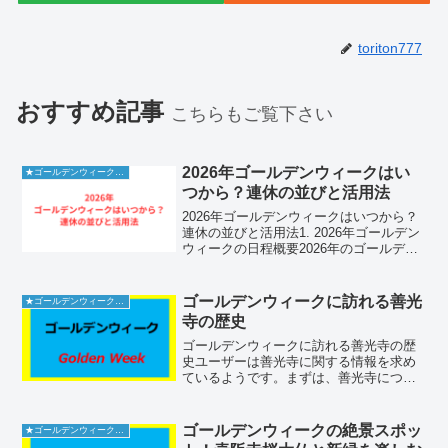
toriton777
おすすめ記事
こちらもご覧下さい
2026年ゴールデンウィークはい
★ゴールデンウィーク2026
つから？連休の並びと活用法
2026年ゴールデンウィークはいつから？
連休の並びと活用法1. 2026年ゴールデン
ウィークの日程概要2026年のゴールデン
ウィークがいつから始まり、どのような
日程になっているのかを事前に把握する
ことは、充実した春の休暇を過ごすため
ゴールデンウィークに訪れる善光
★ゴールデンウィーク2026
に非常に...
寺の歴史
ゴールデンウィークに訪れる善光寺の歴
史ユーザーは善光寺に関する情報を求め
ているようです。まずは、善光寺につい
ての詳細を確認してみようと思います。
善光寺は日本の仏教寺院として名高く、
長野県に位置しています。観光名所とし
ゴールデンウィークの絶景スポッ
★ゴールデンウィーク2026
ても知られており、多くの...