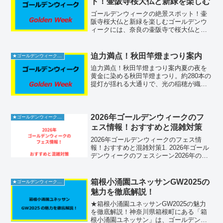
ト！壷阪寺桜大仏と新緑を楽しむ
ゴールデンウィークの絶景スポット！壷
阪寺桜大仏と新緑を楽しむゴールデンウ
ィークには、奈良の壷阪寺で桜大仏と新
緑の美しいコントラストを体験しましょ
う。拝観料や駐車場の予約方法、混雑を
避けるためのアドバイス、さらにトイレ
迫力満点！秋田竿燈まつり案内
★ゴールデンウィーク2026
やグルメ情報など、訪れる...
迫力満点！秋田竿燈まつり案内夏の夜を
黄金に染める秋田竿燈まつり。約280本の
提灯が揺れる大通りで、光の稲穂が織り
なす幻想空間を体感しよう！屋台村や無
料駐車場も完備で、GW気分を先取りでき
る魅力満載の祭りです。会場の詳細秋田
竿燈まつりは、秋田...
2026年ゴールデンウィークのフ
★ゴールデンウィーク2026
ェス情報！おすすめと混雑対策
2026年ゴールデンウィークのフェス情
報！おすすめと混雑対策1. 2026年ゴール
デンウィークのフェスシーン2026年のゴ
ールデンウィークは、例年以上に多彩な
ジャンルのフェスティバルが全国各地で
開催される見込みです。特に大型連休と
箱根小涌園ユネッサンGW2025の
★ゴールデンウィーク2026
なるこの期...
魅力を徹底解説！
★箱根小涌園ユネッサンGW2025の魅力
を徹底解説！神奈川県箱根町にある「箱
根小涌園ユネッサン」は、ゴールデンウ