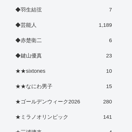
◆羽生結弦
7
◆芸能人
1,189
◆赤楚衛二
6
◆鍵山優真
23
★★sixtones
10
★★なにわ男子
15
★ゴールデンウィーク2026
280
★ミラノオリンピック
141