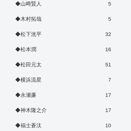
◆山﨑賢人
5
◆木村拓哉
5
◆松下洸平
32
◆松本潤
16
◆松田元太
51
◆横浜流星
7
◆永瀬廉
17
◆神木隆之介
17
◆福士蒼汰
10