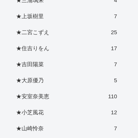
★三浦璃来
4
★上坂樹里
7
★二宮こずえ
25
★住吉りをん
17
★吉田陽菜
7
★大原優乃
5
★安室奈美恵
110
★小芝風花
12
★山崎怜奈
7