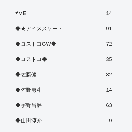
≠ME
14
◆★アイススケート
91
◆コストコGW◆
72
◆コストコ◆
35
◆佐藤健
32
◆佐野勇斗
14
◆宇野昌磨
63
◆山田涼介
9