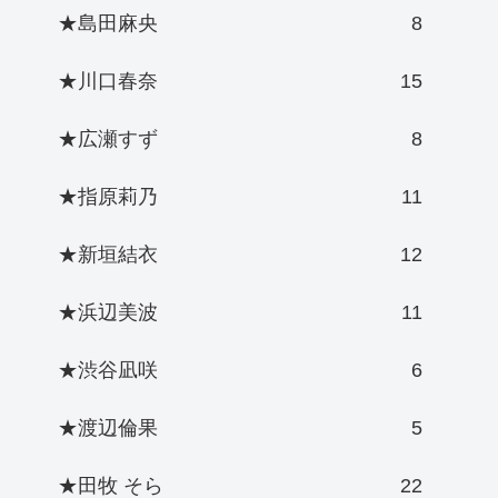
★島田麻央
8
★川口春奈
15
★広瀬すず
8
★指原莉乃
11
★新垣結衣
12
★浜辺美波
11
★渋谷凪咲
6
★渡辺倫果
5
★田牧 そら
22