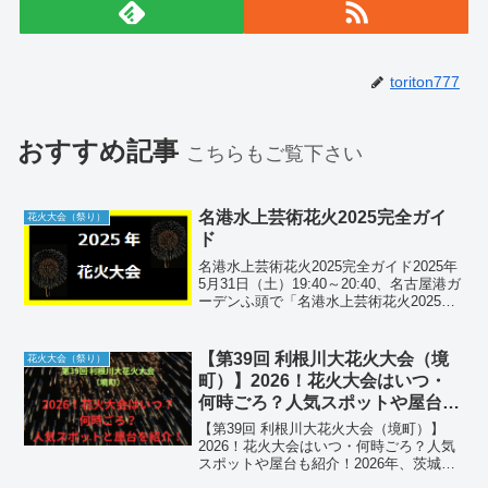
toriton777
おすすめ記事
こちらもご覧下さい
名港水上芸術花火2025完全ガイ
花火大会（祭り）
ド
名港水上芸術花火2025完全ガイド2025年
5月31日（土）19:40～20:40、名古屋港ガ
ーデンふ頭で「名港水上芸術花火2025」
が開催されます。国内トップクラスの花
火師が手掛ける約13,000発の音楽シンク
ロ花火を、チケット情報から観...
【第39回 利根川大花火大会（境
花火大会（祭り）
町）】2026！花火大会はいつ・
何時ごろ？人気スポットや屋台も
紹介！
【第39回 利根川大花火大会（境町）】
2026！花火大会はいつ・何時ごろ？人気
スポットや屋台も紹介！2026年、茨城県
境町の夜空を舞台に、国内最大級のスケ