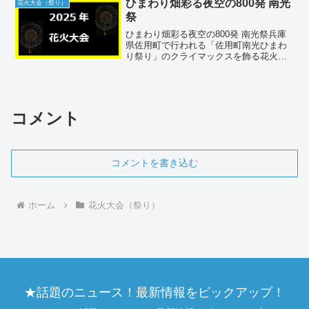
ひまわり畑彩る夜空の800発 南光
花火大会（祭り）
は、安倍川の広大な...
祭
ひまわり畑彩る夜空の800発 南光祭兵庫
県佐用町で行われる「佐用町南光ひまわ
り祭り」のクライマックスを飾る花火大
会が、2025年8月3日（日）20:00にスター
トします。約70万本のひまわり畑を背景
に、800発の花火が夏の夜空を美しく彩り
ま...
コメント
コメントを書き込む
ホーム
花火大会（祭り）
★話題のニュース！最新情報をピックアップ！