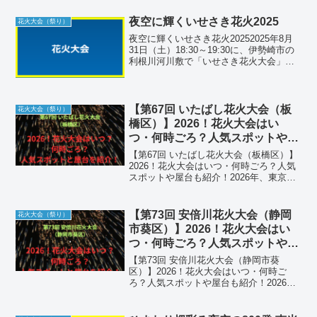
ールを誇る「第39回 利根川大花火大会」
が開催されます。この大会の最大の特徴
夜空に輝くいせさき花火2025
花火大会（祭り）
は、四大花...
夜空に輝くいせさき花火20252025年8月
31日（土）18:30～19:30に、伊勢崎市の
利根川河川敷で「いせさき花火大会」が
行われます。西部公園やラブリバー親水
公園うぬき、多目的広場、つなとりスポ
ーツ広場、伊勢崎オートレース場など、
複数...
【第67回 いたばし花火大会（板
花火大会（祭り）
橋区）】2026！花火大会はい
つ・何時ごろ？人気スポットや屋
台も紹介！
【第67回 いたばし花火大会（板橋区）】
2026！花火大会はいつ・何時ごろ？人気
スポットや屋台も紹介！2026年、東京を
代表する夏の風物詩「第67回 いたばし花
火大会」が開催されます。荒川を挟んで
対岸の埼玉県「戸田橋花火大会」と同時
【第73回 安倍川花火大会（静岡
花火大会（祭り）
開催され...
市葵区）】2026！花火大会はい
つ・何時ごろ？人気スポットや屋
台も紹介！
【第73回 安倍川花火大会（静岡市葵
区）】2026！花火大会はいつ・何時ご
ろ？人気スポットや屋台も紹介！2026
年、静岡の夏の幕開けを告げる「第73回
安倍川花火大会」が開催されます。静岡
県内でも最大級の規模を誇るこの大会