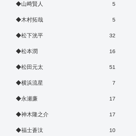
◆山﨑賢人
5
◆木村拓哉
5
◆松下洸平
32
◆松本潤
16
◆松田元太
51
◆横浜流星
7
◆永瀬廉
17
◆神木隆之介
17
◆福士蒼汰
10