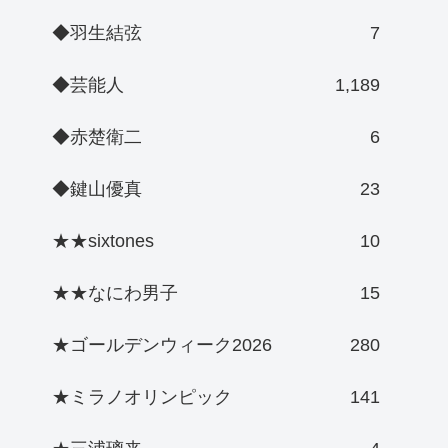
◆羽生結弦
7
◆芸能人
1,189
◆赤楚衛二
6
◆鍵山優真
23
★★sixtones
10
★★なにわ男子
15
★ゴールデンウィーク2026
280
★ミラノオリンピック
141