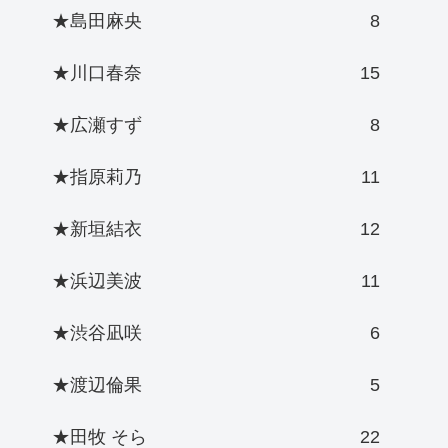
★島田麻央
8
★川口春奈
15
★広瀬すず
8
★指原莉乃
11
★新垣結衣
12
★浜辺美波
11
★渋谷凪咲
6
★渡辺倫果
5
★田牧 そら
22