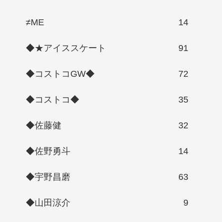
≠ME
14
◆★アイススケート
91
◆コストコGW◆
72
◆コストコ◆
35
◆佐藤健
32
◆佐野勇斗
14
◆宇野昌磨
63
◆山田涼介
9