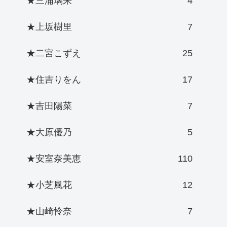
★三浦璃来
4
★上坂樹里
7
★二宮こずえ
25
★住吉りをん
17
★吉田陽菜
7
★大原優乃
5
★安室奈美恵
110
★小芝風花
12
★山崎怜奈
7