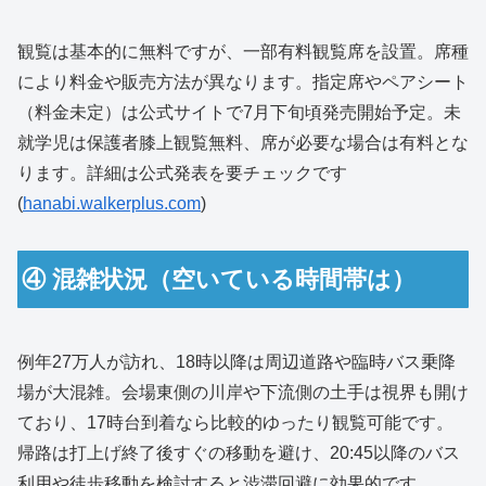
観覧は基本的に無料ですが、一部有料観覧席を設置。席種
により料金や販売方法が異なります。指定席やペアシート
（料金未定）は公式サイトで7月下旬頃発売開始予定。未
就学児は保護者膝上観覧無料、席が必要な場合は有料とな
ります。詳細は公式発表を要チェックです
(
hanabi.walkerplus.com
)
④ 混雑状況（空いている時間帯は）
例年27万人が訪れ、18時以降は周辺道路や臨時バス乗降
場が大混雑。会場東側の川岸や下流側の土手は視界も開け
ており、17時台到着なら比較的ゆったり観覧可能です。
帰路は打上げ終了後すぐの移動を避け、20:45以降のバス
利用や徒歩移動を検討すると渋滞回避に効果的です