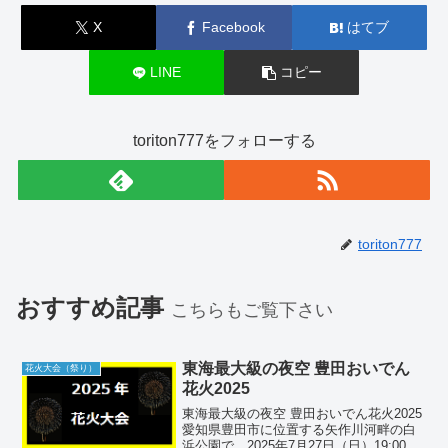
X
Facebook
はてブ
LINE
コピー
toriton777をフォローする
toriton777
おすすめ記事
こちらもご覧下さい
東海最大級の夜空 豊田おいでん
花火大会（祭り）
花火2025
東海最大級の夜空 豊田おいでん花火2025
愛知県豊田市に位置する矢作川河畔の白
浜公園で、2025年7月27日（日）19:00か