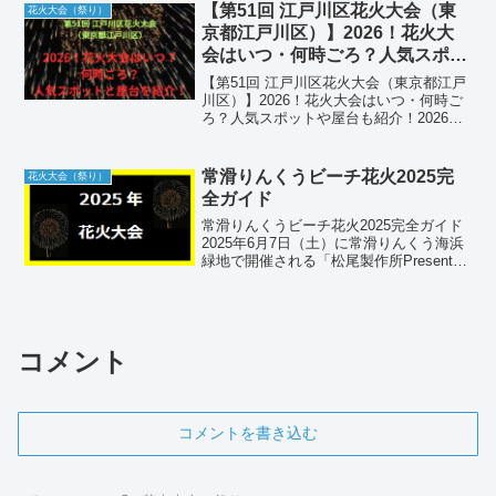
ら20時40分まで約5,000発、その他季節
【第51回 江戸川区花火大会（東
花火大会（祭り）
は...
京都江戸川区）】2026！花火大
会はいつ・何時ごろ？人気スポッ
トや屋台も紹介！
【第51回 江戸川区花火大会（東京都江戸
川区）】2026！花火大会はいつ・何時ご
ろ？人気スポットや屋台も紹介！2026
年、東京の夏の夜空を圧倒的なスケール
で彩る「第51回 江戸川区花火大会」が開
催されます。対岸の千葉県市川市と同時
常滑りんくうビーチ花火2025完
花火大会（祭り）
開催される...
全ガイド
常滑りんくうビーチ花火2025完全ガイド
2025年6月7日（土）に常滑りんくう海浜
緑地で開催される「松尾製作所Presents
常滑りんくうビーチ サンセット花火
2025」。開場16:30、海風に乗る音楽と連
動した約1,000発の花火を楽し...
コメント
コメントを書き込む