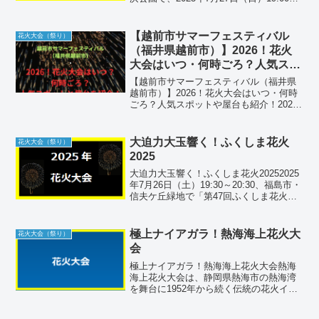
ら「第57回豊田おいでんまつり花火大
会」が行われます。約4,000発のメロディ
花火や手筒花火、ナイアガラの大瀑布
【越前市サマーフェスティバル
花火大会（祭り）
が...
（福井県越前市）】2026！花火
大会はいつ・何時ごろ？人気スポ
ットや屋台も紹介！
【越前市サマーフェスティバル（福井県
越前市）】2026！花火大会はいつ・何時
ごろ？人気スポットや屋台も紹介！2026
年、福井県越前市の夏のクライマックス
を飾る「越前市サマーフェスティバル 花
火大会」が開催されます。この大会は、
大迫力大玉響く！ふくしま花火
花火大会（祭り）
北陸地方でも屈...
2025
大迫力大玉響く！ふくしま花火20252025
年7月26日（土）19:30～20:30、福島市・
信夫ケ丘緑地で「第47回ふくしま花火大
会～ふくしま旅の幕開け、光の祝祭～」
が開催されます。約8,000発の大玉花火や
音楽に合わせたスターマインが、...
極上ナイアガラ！熱海海上花火大
花火大会（祭り）
会
極上ナイアガラ！熱海海上花火大会熱海
海上花火大会は、静岡県熱海市の熱海湾
を舞台に1952年から続く伝統の花火イベ
ントです。春夏秋冬を通じて年10〜15回
開催され、夏季（7〜8月）は20時15分か