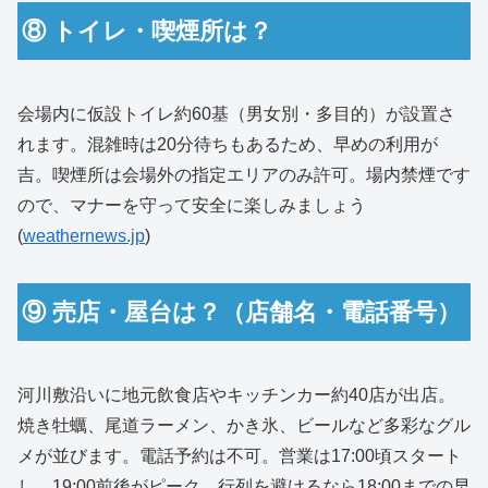
⑧ トイレ・喫煙所は？
会場内に仮設トイレ約60基（男女別・多目的）が設置さ
れます。混雑時は20分待ちもあるため、早めの利用が
吉。喫煙所は会場外の指定エリアのみ許可。場内禁煙です
ので、マナーを守って安全に楽しみましょう
(
weathernews.jp
)
⑨ 売店・屋台は？（店舗名・電話番号）
河川敷沿いに地元飲食店やキッチンカー約40店が出店。
焼き牡蠣、尾道ラーメン、かき氷、ビールなど多彩なグル
メが並びます。電話予約は不可。営業は17:00頃スタート
し、19:00前後がピーク。行列を避けるなら18:00までの早