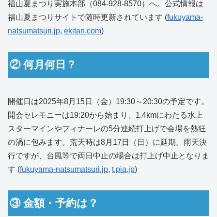
福山夏まつり実施本部（084-928-8570）へ。公式情報は
福山夏まつりサイトで随時更新されています (
fukuyama-
natsumatsuri.jp
,
ekitan.com
)
② 何月何日？
開催日は2025年8月15日（金）19:30～20:30の予定です。
開会セレモニーは19:20から始まり、1.4kmにわたる水上
スターマインやフィナーレの5分連続打上げで会場を熱狂
の渦に包みます。荒天時は8月17日（日）に延期。雨天決
行ですが、台風等で両日中止の場合は打上げ中止となりま
す (
fukuyama-natsumatsuri.jp
,
t.pia.jp
)
③ 金額・予約は？