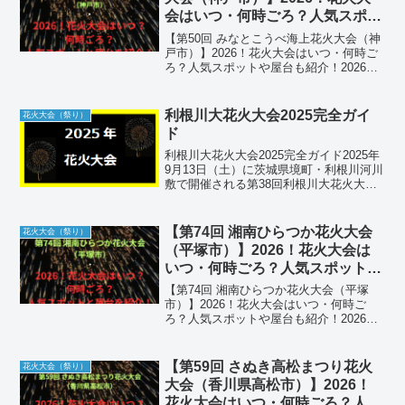
会はいつ・何時ごろ？人気スポッ
トや屋台も紹介！
【第50回 みなとこうべ海上花火大会（神
戸市）】2026！花火大会はいつ・何時ご
ろ？人気スポットや屋台も紹介！2026
年、神戸の夜空を華麗に彩る「第50回 み
なとこうべ海上花火大会」が開催されま
す。兵庫県内でも最大級の規模を誇るこ
利根川大花火大会2025完全ガイ
花火大会（祭り）
の大会は、...
ド
利根川大花火大会2025完全ガイド2025年
9月13日（土）に茨城県境町・利根川河川
敷で開催される第38回利根川大花火大
会。約30,000発の豪華競演や多彩な観覧
席、交通・駐車場情報まで、当日の楽し
み方を徹底解説します。①会場の詳細
【第74回 湘南ひらつか花火大会
花火大会（祭り）
（名称・...
（平塚市）】2026！花火大会は
いつ・何時ごろ？人気スポットや
屋台も紹介！
【第74回 湘南ひらつか花火大会（平塚
市）】2026！花火大会はいつ・何時ご
ろ？人気スポットや屋台も紹介！2026
年、湘南の夏のフィナーレを飾る「第74
回 湘南ひらつか花火大会」が開催されま
す。7月に開催される日本三大七夕祭りの
【第59回 さぬき高松まつり花火
花火大会（祭り）
一つ「湘南ひ...
大会（香川県高松市）】2026！
花火大会はいつ・何時ごろ？人気