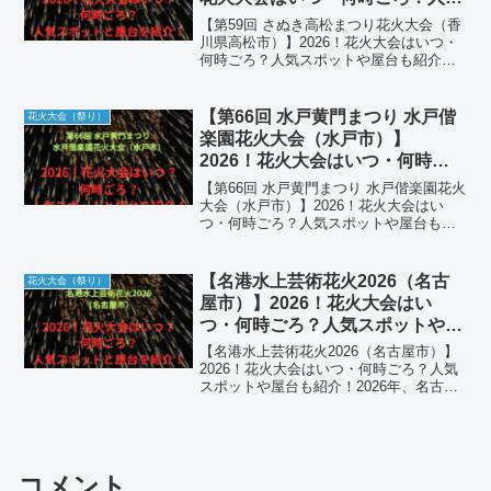
スポットや屋台も紹介！
【第59回 さぬき高松まつり花火大会（香
川県高松市）】2026！花火大会はいつ・
何時ごろ？人気スポットや屋台も紹介！
2026年、香川県の夏を彩る最大の祭典
「第59回 さぬき高松まつり花火大会」が
開催されます。瀬戸内海の穏やかな海面
【第66回 水戸黄門まつり 水戸偕
花火大会（祭り）
を舞台に打...
楽園花火大会（水戸市）】
2026！花火大会はいつ・何時ご
ろ？人気スポットや屋台も紹介！
【第66回 水戸黄門まつり 水戸偕楽園花火
大会（水戸市）】2026！花火大会はい
つ・何時ごろ？人気スポットや屋台も紹
介！2026年、水戸の夏を象徴するビッグ
イベント「第66回 水戸黄門まつり 水戸偕
楽園花火大会」が開催されます。日本三
【名港水上芸術花火2026（名古
花火大会（祭り）
名園の...
屋市）】2026！花火大会はい
つ・何時ごろ？人気スポットや屋
台も紹介！
【名港水上芸術花火2026（名古屋市）】
2026！花火大会はいつ・何時ごろ？人気
スポットや屋台も紹介！2026年、名古屋
港を舞台に開催される「名港水上芸術花
火」は、音楽と花火が0.03秒単位でシン
クロする日本最高峰の「芸術花火」シリ
ーズとし...
コメント