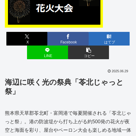
X
Facebook
はてブ
LINE
コピー
2025.06.29
海辺に咲く光の祭典「苓北じゃっと
祭」
熊本県天草郡苓北町・富岡港で毎夏開催される「苓北じゃ
っと祭」。港の防波堤から打ち上がる約500発の花火が夜
空と海面を彩り、屋台やペーロン大会も楽しめる地域一体