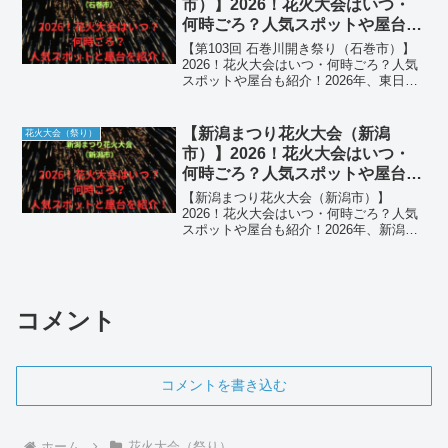
市）】2026！花火大会はいつ・
何時ごろ？人気スポットや屋台も
紹介！
【第103回 石巻川開き祭り（石巻市）】
2026！花火大会はいつ・何時ごろ？人気
スポットや屋台も紹介！2026年、東日本
大震災からの復興の象徴であり、100年以
上の歴史を紡ぐ「第103回 石巻川開き祭
り」が開催されます。旧北上川を舞台に
【新潟まつり花火大会（新潟
花火大会（祭り）
繰り...
市）】2026！花火大会はいつ・
何時ごろ？人気スポットや屋台も
紹介！
【新潟まつり花火大会（新潟市）】
2026！花火大会はいつ・何時ごろ？人気
スポットや屋台も紹介！2026年、新潟の
夏を締めくくる「新潟まつり花火大会」
が開催されます。3日間にわたる新潟まつ
りのフィナーレを飾るこの大会は、信濃
川のやすらぎ堤を舞...
コメント
コメントを書き込む
ホーム
花火大会（祭り）