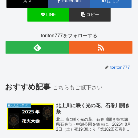
X
Facebook
はてブ
LINE
コピー
toriton777をフォローする
toriton777
おすすめ記事
こちらもご覧下さい
北上川に咲く光の花、石巻川開き
花火大会（祭り）
祭
北上川に咲く光の花、石巻川開き祭宮城
県石巻市・中瀬公園を舞台に、2025年8月
2日（土）夜19:30より「第102回石巻川開
き祭り花火大会」が開催。約3,000発の打