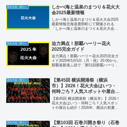
ち上げ花火が大河に映え、歴史ある祭り
を彩る。家族連れも楽しめる有料席も完
しかべ海と温泉のまつり＆花火大
花火大会（祭り）
備...
会2025最新情報
しかべ海と温泉のまつり＆花火大会2025
最新情報北海道鹿部町にて開催される
「しかべ海と温泉のまつり＆花火大会
2025」。新鮮な魚介類と温泉、さらに夜
空を彩る花火が楽しめるこの夏のビッグ
イベントを詳しく紹介します。① 会場の
迫力満点！那覇ハーリー花火
花火大会（祭り）
詳細（施設名・住所...
2025完全ガイド
迫力満点！那覇ハーリー花火2025完全ガ
イド2025年5月5日（月・祝）20:00から、
那覇港新港ふ頭で「第51回那覇ハーリ
ー」のフィナーレとして奉納花火大会が
行われます。約1,000発の花火が若夏の夜
空を彩る本イベントを、アクセスや無料
【第45回 横浜開港祭（横浜
花火大会（祭り）
観...
市）】2026！花火大会はいつ・
何時ごろ？人気スポットや屋台も
紹介！
【第45回 横浜開港祭（横浜市）】2026！
花火大会はいつ・何時ごろ？人気スポッ
トや屋台も紹介！2026年、横浜の初夏を
彩る最大の祭典「第45回 横浜開港祭」が
開催されます。横浜の開港を祝うこのイ
ベントのフィナーレを飾るのが、夜空と
【第103回 石巻川開き祭り（石巻
花火大会（祭り）
港を鮮や...