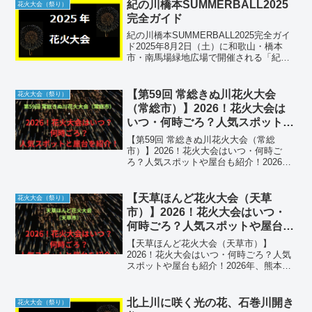
紀の川橋本SUMMERBALL2025
花火大会（祭り）
完全ガイド
紀の川橋本SUMMERBALL2025完全ガイ
ド2025年8月2日（土）に和歌山・橋本
市・南馬場緑地広場で開催される「紀の
川橋本SUMMERBALL2025」。約3,000発
の花火と多数の飲食ブースで夏の夜空を
彩る本イベントの全貌を、アクセ...
【第59回 常総きぬ川花火大会
花火大会（祭り）
（常総市）】2026！花火大会は
いつ・何時ごろ？人気スポットや
屋台も紹介！
【第59回 常総きぬ川花火大会（常総
市）】2026！花火大会はいつ・何時ご
ろ？人気スポットや屋台も紹介！2026年
の秋を鮮やかに彩る「第59回 常総きぬ川
花火大会」が、茨城県常総市の鬼怒川河
畔で開催されます。この大会は、日本を
【天草ほんど花火大会（天草
花火大会（祭り）
代表する名匠た...
市）】2026！花火大会はいつ・
何時ごろ？人気スポットや屋台も
紹介！
【天草ほんど花火大会（天草市）】
2026！花火大会はいつ・何時ごろ？人気
スポットや屋台も紹介！2026年、熊本県
天草市の夏の夜空を情熱的に彩る「天草
ほんど花火大会」が開催されます。天草
最大の夏祭り「天草ほんどハイヤ祭り」
北上川に咲く光の花、石巻川開き
花火大会（祭り）
のオープニングを飾る...