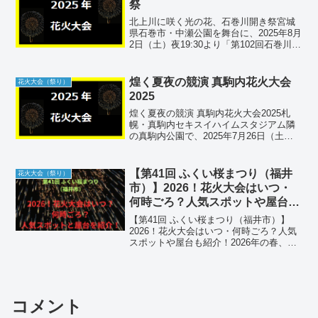
祭
北上川に咲く光の花、石巻川開き祭宮城
県石巻市・中瀬公園を舞台に、2025年8月
2日（土）夜19:30より「第102回石巻川開
き祭り花火大会」が開催。約3,000発の打
ち上げ花火が大河に映え、歴史ある祭り
を彩る。家族連れも楽しめる有料席も完
煌く夏夜の競演 真駒内花火大会
花火大会（祭り）
備...
2025
煌く夏夜の競演 真駒内花火大会2025札
幌・真駒内セキスイハイムスタジアム隣
の真駒内公園で、2025年7月26日（土）
19:30から約10,000発の花火が打ち上げら
れる。涼風に乗せて夜空に咲く大輪の饗
宴を楽しもう。①会場はどこにある？打
【第41回 ふくい桜まつり（福井
花火大会（祭り）
ち...
市）】2026！花火大会はいつ・
何時ごろ？人気スポットや屋台も
紹介！
【第41回 ふくい桜まつり（福井市）】
2026！花火大会はいつ・何時ごろ？人気
スポットや屋台も紹介！2026年の春、北
陸新幹線の延伸でさらなる注目を集める
福井市にて「第41回 ふくい桜まつり」が
開催されます。日本さくら名所100選にも
選ばれ...
コメント