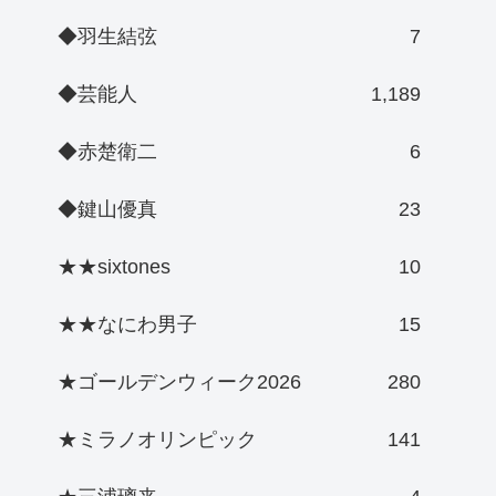
◆羽生結弦
7
◆芸能人
1,189
◆赤楚衛二
6
◆鍵山優真
23
★★sixtones
10
★★なにわ男子
15
★ゴールデンウィーク2026
280
★ミラノオリンピック
141