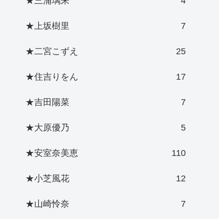
★三浦璃来
4
★上坂樹里
7
★二宮こずえ
25
★住吉りをん
17
★吉田陽菜
7
★大原優乃
5
★安室奈美恵
110
★小芝風花
12
★山崎怜奈
7