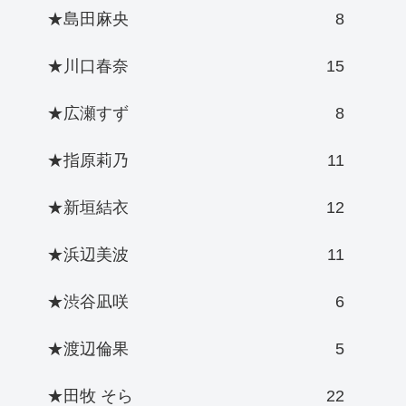
★島田麻央
8
★川口春奈
15
★広瀬すず
8
★指原莉乃
11
★新垣結衣
12
★浜辺美波
11
★渋谷凪咲
6
★渡辺倫果
5
★田牧 そら
22