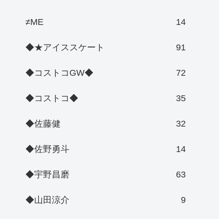
≠ME
14
◆★アイススケート
91
◆コストコGW◆
72
◆コストコ◆
35
◆佐藤健
32
◆佐野勇斗
14
◆宇野昌磨
63
◆山田涼介
9