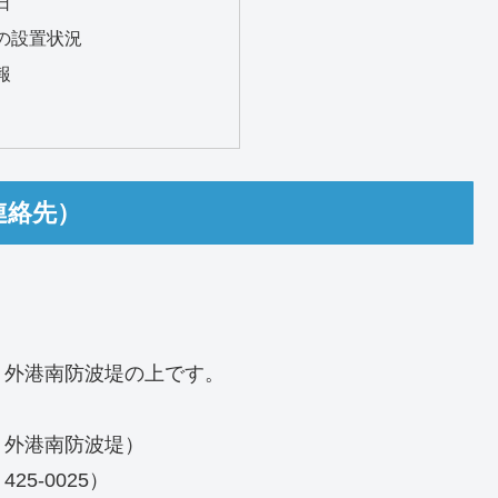
日
の設置状況
報
連絡先）
、外港南防波堤の上です。
：外港南防波堤）
5-0025）