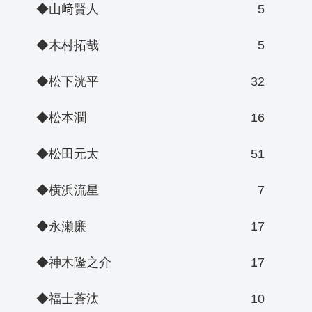
◆山﨑賢人
5
◆木村拓哉
5
◆松下洸平
32
◆松本潤
16
◆松田元太
51
◆横浜流星
7
◆永瀬廉
17
◆神木隆之介
17
◆福士蒼汰
10