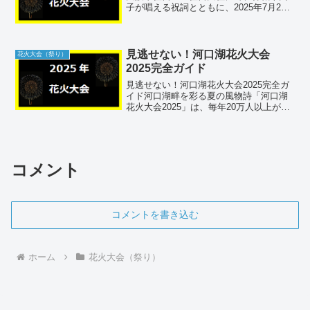
子が唱える祝詞とともに、2025年7月21
日から8月1日まで開催されます。この祭
りでは、神輿洗や宵宮、大神輿渡御な
ど、さまざまな神事や露店が登場し、夏
の終わりを華...
見逃せない！河口湖花火大会
花火大会（祭り）
2025完全ガイド
見逃せない！河口湖花火大会2025完全ガ
イド河口湖畔を彩る夏の風物詩「河口湖
花火大会2025」は、毎年20万人以上が訪
れる人気イベントです。打ち上げ会場の
魅力やアクセス情報、混雑対策まで詳し
くご案内します。会場情報河口湖花火大
会が行われるの...
コメント
コメントを書き込む
ホーム
花火大会（祭り）