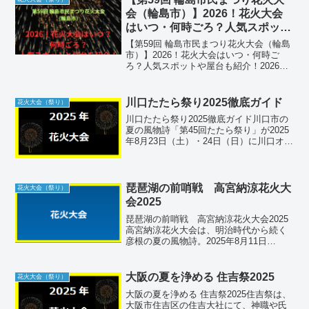
ょい百万夏ま...
会（輪島市）】2026！花火大会
はいつ・何時ごろ？人気スポット
や屋台も紹介！
【第59回 輪島市民まつり花火大会（輪島
市）】2026！花火大会はいつ・何時ご
ろ？人気スポットや屋台も紹介！2026
年、能登の復興と希望の光を象徴する
「第59回 輪島市民まつり花火大会」が石
川県輪島市で開催されます。この大会
川口たたら祭り2025徹底ガイド
花火大会（祭り）
は、わずか20分...
川口たたら祭り2025徹底ガイド川口市の
夏の風物詩「第45回たたら祭り」が2025
年8月23日（土）・24日（日）に川口オー
トレース場で開催決定。限定エリアでの
屋台巡りやステージ、最終日の花火ま
で、会場アクセスから混雑回避法まで知
っておきた...
琵琶湖の前哨戦 高宮納涼花火大
花火大会（祭り）
会2025
琵琶湖の前哨戦 高宮納涼花火大会2025
高宮納涼花火大会は、明治時代から続く
彦根の夏の風物詩。2025年8月11日
（月・祝）20:00から約3,500発の花火が
犬上川の川面を彩り、ミュージックスタ
ーマインや仕掛花火が夜空と水面を鮮や
大阪の夏を浄める 住吉祭2025
花火大会（祭り）
かに染め...
大阪の夏を浄める 住吉祭2025住吉祭は、
大阪市住吉区の住吉大社にて、神職や氏