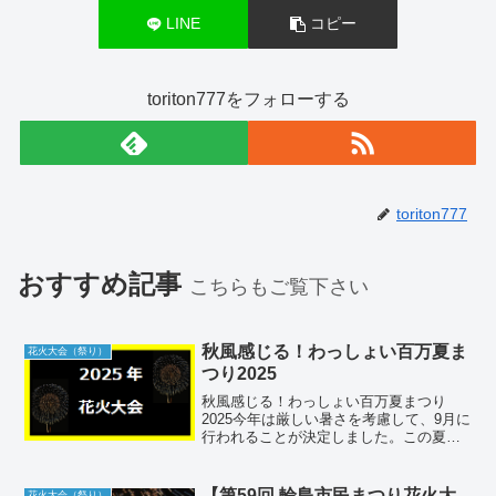
LINE
コピー
toriton777をフォローする
toriton777
おすすめ記事
こちらもご覧下さい
秋風感じる！わっしょい百万夏ま
花火大会（祭り）
つり2025
秋風感じる！わっしょい百万夏まつり
2025今年は厳しい暑さを考慮して、9月に
行われることが決定しました。この夏祭
りは、北九州市小倉北区にて2日間にわた
り、全国から150万人以上の訪問者を迎え
入れます。開催場所の詳細第38回わっし
【第59回 輪島市民まつり花火大
花火大会（祭り）