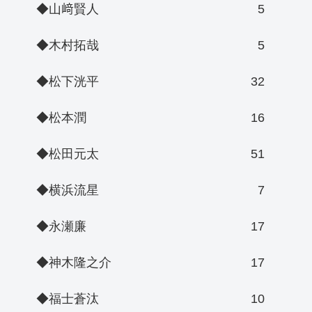
◆山﨑賢人
5
◆木村拓哉
5
◆松下洸平
32
◆松本潤
16
◆松田元太
51
◆横浜流星
7
◆永瀬廉
17
◆神木隆之介
17
◆福士蒼汰
10