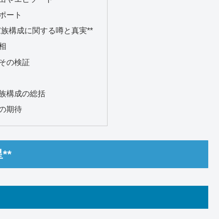
ポート
の家族構成に関する噂と真実**
相
その検証
族構成の総括
の期待
**