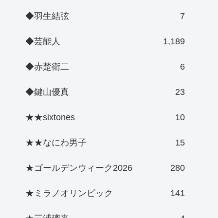
◆羽生結弦
7
◆芸能人
1,189
◆赤楚衛二
6
◆鍵山優真
23
★★sixtones
10
★★なにわ男子
15
★ゴールデンウィーク2026
280
★ミラノオリンピック
141