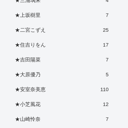
★三浦璃来
4
★上坂樹里
7
★二宮こずえ
25
★住吉りをん
17
★吉田陽菜
7
★大原優乃
5
★安室奈美恵
110
★小芝風花
12
★山崎怜奈
7