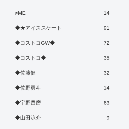
≠ME
14
◆★アイススケート
91
◆コストコGW◆
72
◆コストコ◆
35
◆佐藤健
32
◆佐野勇斗
14
◆宇野昌磨
63
◆山田涼介
9