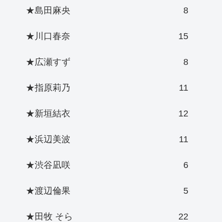
★島田麻央
8
★川口春奈
15
★広瀬すず
8
★指原莉乃
11
★新垣結衣
12
★浜辺美波
11
★渋谷凪咲
6
★渡辺倫果
5
★田牧 そら
22