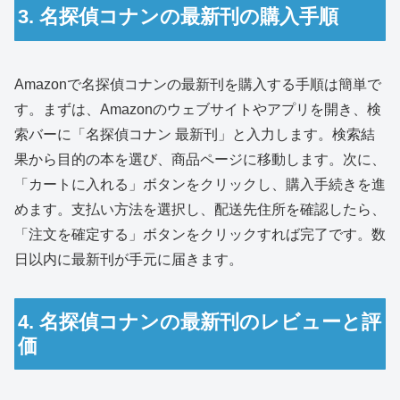
3. 名探偵コナンの最新刊の購入手順
Amazonで名探偵コナンの最新刊を購入する手順は簡単で
す。まずは、Amazonのウェブサイトやアプリを開き、検
索バーに「名探偵コナン 最新刊」と入力します。検索結
果から目的の本を選び、商品ページに移動します。次に、
「カートに入れる」ボタンをクリックし、購入手続きを進
めます。支払い方法を選択し、配送先住所を確認したら、
「注文を確定する」ボタンをクリックすれば完了です。数
日以内に最新刊が手元に届きます。
4. 名探偵コナンの最新刊のレビューと評
価