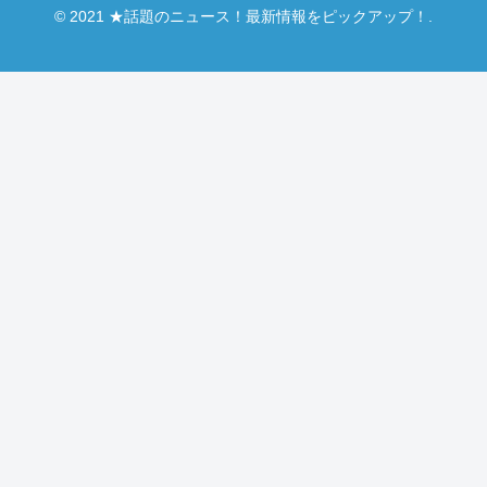
© 2021 ★話題のニュース！最新情報をピックアップ！.