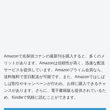
Amazonで名探偵コナンの最新刊を購入すると、多くのメ
リットがあります。Amazonは信頼性が高く、迅速な配送
サービスを提供しています。Amazonプライム会員なら、
送料無料で翌日配送が可能です。また、Amazonではしば
しば割引やキャンペーンが行われ、お得に購入できるチャ
ンスがあります。さらに、電子書籍版も提供されているた
め、Kindleで気軽に読むことができます。