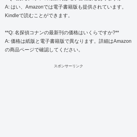
A: はい、Amazonでは電子書籍版も提供されています。
Kindleで読むことができます。
**Q: 名探偵コナンの最新刊の価格はいくらですか?**
A: 価格は紙版と電子書籍版で異なります。詳細はAmazon
の商品ページで確認してください。
スポンサーリンク