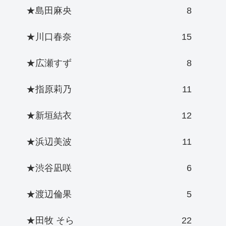
★島田麻央
8
★川口春奈
15
★広瀬すず
8
★指原莉乃
11
★新垣結衣
12
★浜辺美波
11
★渋谷凪咲
6
★渡辺倫果
5
★田牧 そら
22