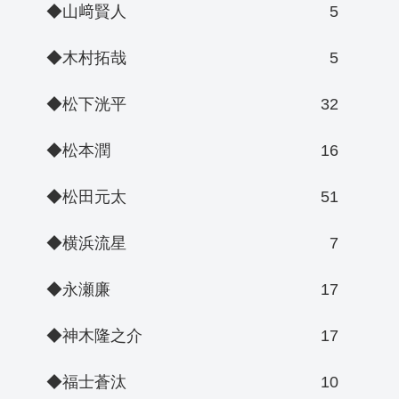
◆山﨑賢人
5
◆木村拓哉
5
◆松下洸平
32
◆松本潤
16
◆松田元太
51
◆横浜流星
7
◆永瀬廉
17
◆神木隆之介
17
◆福士蒼汰
10