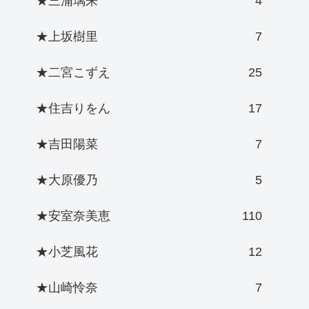
★三浦璃来
4
★上坂樹里
7
★二宮こずえ
25
★住吉りをん
17
★吉田陽菜
7
★大原優乃
5
★安室奈美恵
110
★小芝風花
12
★山崎怜奈
7