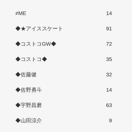
≠ME
14
◆★アイススケート
91
◆コストコGW◆
72
◆コストコ◆
35
◆佐藤健
32
◆佐野勇斗
14
◆宇野昌磨
63
◆山田涼介
9