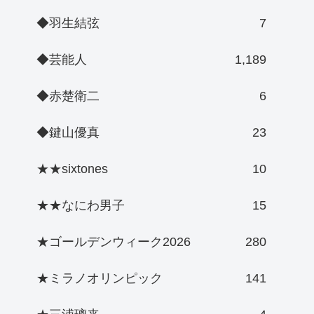
◆羽生結弦
7
◆芸能人
1,189
◆赤楚衛二
6
◆鍵山優真
23
★★sixtones
10
★★なにわ男子
15
★ゴールデンウィーク2026
280
★ミラノオリンピック
141