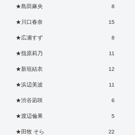
★島田麻央
8
★川口春奈
15
★広瀬すず
8
★指原莉乃
11
★新垣結衣
12
★浜辺美波
11
★渋谷凪咲
6
★渡辺倫果
5
★田牧 そら
22