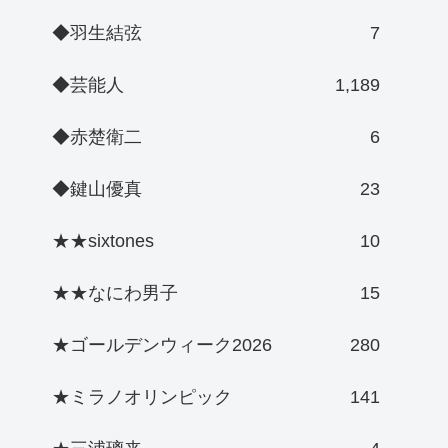
◆羽生結弦
7
◆芸能人
1,189
◆赤楚衛二
6
◆鍵山優真
23
★★sixtones
10
★★なにわ男子
15
★ゴールデンウィーク2026
280
★ミラノオリンピック
141