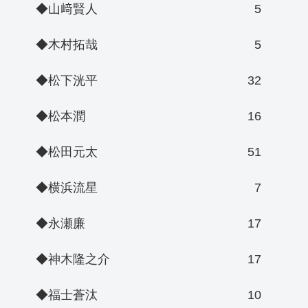
◆山﨑賢人
5
◆木村拓哉
5
◆松下洸平
32
◆松本潤
16
◆松田元太
51
◆横浜流星
7
◆永瀬廉
17
◆神木隆之介
17
◆福士蒼汰
10