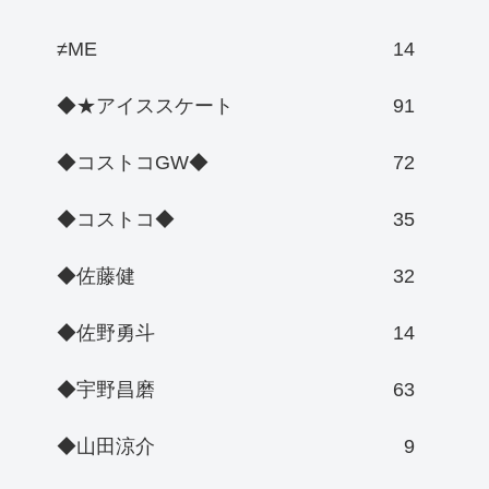
≠ME
14
◆★アイススケート
91
◆コストコGW◆
72
◆コストコ◆
35
◆佐藤健
32
◆佐野勇斗
14
◆宇野昌磨
63
◆山田涼介
9