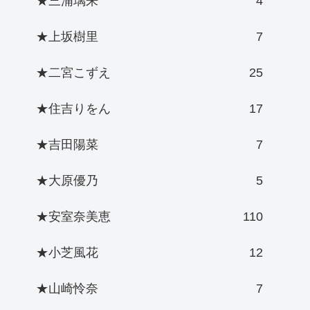
★三浦璃来
4
★上坂樹里
7
★二宮こずえ
25
★住吉りをん
17
★吉田陽菜
7
★大原優乃
5
★安室奈美恵
110
★小芝風花
12
★山崎怜奈
7