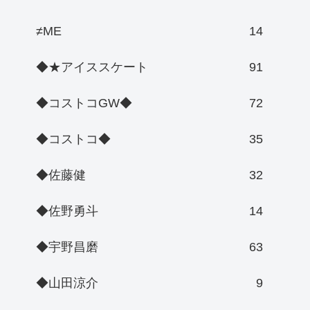
≠ME
14
◆★アイススケート
91
◆コストコGW◆
72
◆コストコ◆
35
◆佐藤健
32
◆佐野勇斗
14
◆宇野昌磨
63
◆山田涼介
9