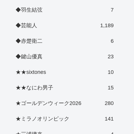
◆羽生結弦
7
◆芸能人
1,189
◆赤楚衛二
6
◆鍵山優真
23
★★sixtones
10
★★なにわ男子
15
★ゴールデンウィーク2026
280
★ミラノオリンピック
141