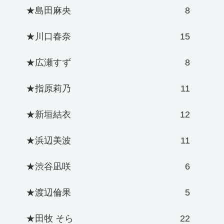
★島田麻央
8
★川口春奈
15
★広瀬すず
8
★指原莉乃
11
★新垣結衣
12
★浜辺美波
11
★渋谷凪咲
6
★渡辺倫果
5
★田牧 そら
22