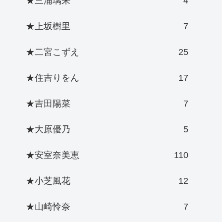
★三浦璃来
4
★上坂樹里
7
★二宮こずえ
25
★住吉りをん
17
★吉田陽菜
7
★大原優乃
5
★安室奈美恵
110
★小芝風花
12
★山崎怜奈
7