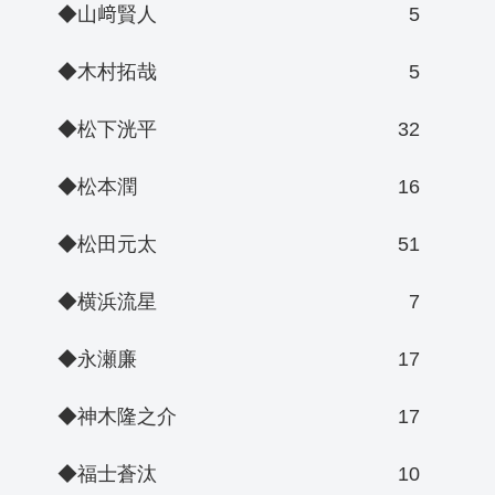
◆山﨑賢人
5
◆木村拓哉
5
◆松下洸平
32
◆松本潤
16
◆松田元太
51
◆横浜流星
7
◆永瀬廉
17
◆神木隆之介
17
◆福士蒼汰
10