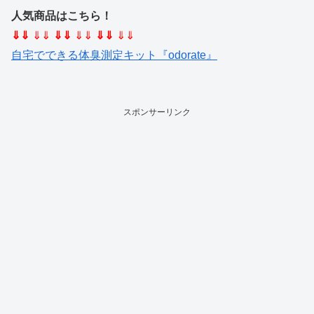
人気商品はこちら！
⇓⇓
⇓⇓
⇓⇓
⇓⇓
⇓⇓
⇓⇓
自宅でできる体臭測定キット『odorate』
スポンサーリンク