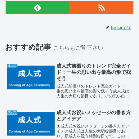
toriton777
おすすめ記事
こちらもご覧下さい
成人式前撮りのトレンド完全ガイ
成人式
ド：一生の思い出を最高の形で残
そう
成人式前撮りのトレンド完全ガイド：一
生の思い出を最高の形で残そう成人式は
人生の大切な節目であり、その思い出を
美しく残すために前撮り写真が人気で
す。この記事では、最新のトレンドを押
さえた成人式前撮りのポイントやおすす
成人式お祝いメッセージの書き方
成人式
めのポーズ、ロケーションに...
とアイデア
★成人式お祝いメッセージの書き方とア
イデア成人式は人生の大切な節目であ
り、新成人を祝う特別な日です。この記