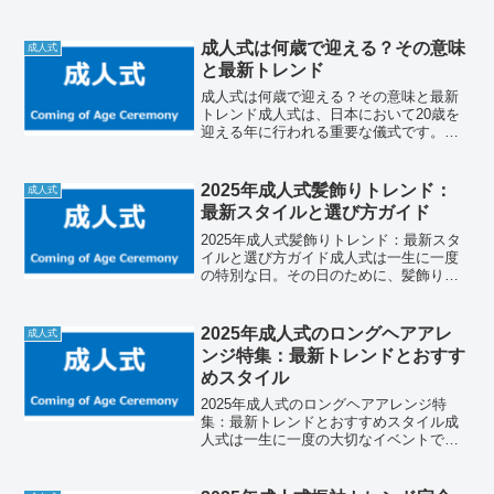
事では、心に残るお祝いメッセージの書
き方やアイデアを紹介します。大切な人
へのメッセージを通じて、彼らの新たな
成人式は何歳で迎える？その意味
成人式
門出を祝福しましょう。シン...
と最新トレンド
成人式は何歳で迎える？その意味と最新
トレンド成人式は、日本において20歳を
迎える年に行われる重要な儀式です。成
人式は、法律的にも社会的にも大人とし
て認められる瞬間であり、多くの若者に
とって特別な意味を持ちます。本記事で
2025年成人式髪飾りトレンド：
成人式
は、成人式の年齢に関す...
最新スタイルと選び方ガイド
2025年成人式髪飾りトレンド：最新スタ
イルと選び方ガイド成人式は一生に一度
の特別な日。その日のために、髪飾りは
重要なアイテムです。2025年のトレンド
を押さえた髪飾りで、あなたの成人式を
さらに華やかに演出しましょう。この記
2025年成人式のロングヘアアレ
成人式
事では、最新の髪...
ンジ特集：最新トレンドとおすす
めスタイル
2025年成人式のロングヘアアレンジ特
集：最新トレンドとおすすめスタイル成
人式は一生に一度の大切なイベントで
す。特にロングヘアの方にとって、どん
な髪型にするかは大きな悩みの一つで
す。この記事では、2025年の成人式にぴ